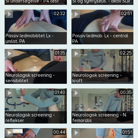
SI undersøgelse - P4 test
SI og symfyseus. - aktiv SLR
02:32
02:51
Passiv ledmobilitet Lx -
Passiv ledmob. Lx - central
unilat. PA
PA
01:35
02:25
Neurologisk screening -
Neurologisk screening -
sensibilitet
kraft
01:40
00:35
Neurologisk screening -
Neurologisk screening - N.
reflekser
femoralis
00:44
01:51