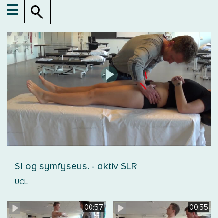
☰
SI og symfyseus. - aktiv SLR
UCL
00:57
00:55