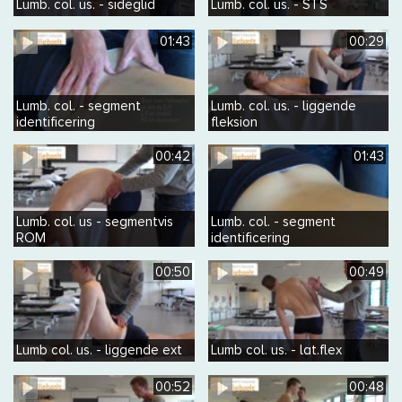
Lumb. col. us. - sideglid
Lumb. col. us. - STS
01:43
00:29
Lumb. col. - segment
Lumb. col. us. - liggende
identificering
fleksion
00:42
01:43
Lumb. col. us - segmentvis
Lumb. col. - segment
ROM
identificering
00:50
00:49
Lumb col. us. - liggende ext
Lumb col. us. - lat.flex
00:52
00:48