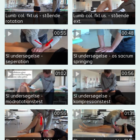
Lumb col. fkt.us - stående
Lumb col. fkt.us. - stående
rotation
ext.
00:55
00:48
SI undersøgelse -
SI undersøgelse - os sacrum
seperation
springing
01:02
00:56
SI undersøgelse -
SI undersøgelse -
modrotationstest
kompressionstest
00:55
01:31