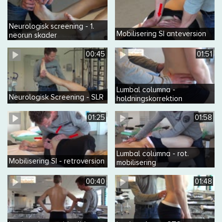
Neurologisk screening - 1.
Mobilisering SI anteversion
neorun skader
00:45
01:51
Lumbal columna -
Neurologisk Screening - SLR
holdningskorrektion
01:25
01:58
Lumbal columna - rot.
Mobilisering SI - retroversion
mobilisering
00:40
01:48