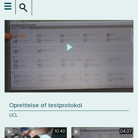
☰
Oprettelse af testprotokol
UCL
10:40
04:37