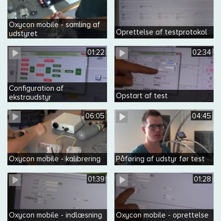
Oxycon mobile - samling af
Oprettelse af testprotokol
udstyret
01:22
02:34
Configuration af
Opstart af test
ekstraudstyr
06:05
04:45
Oxycon mobile - kalibrering
Påføring af udstyr før test
01:39
01:28
Oxycon mobile - indlæsning
Oxycon mobile - oprettelse