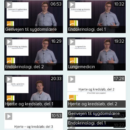
06:53
10:32
Genvejen til sygdomslære
Endokrinologi, del 1
16:29
19:32
Endokrinologi, del 2
Lungemedicin
20:33
17:28
Hjerte og kredsløb, del 1
Hjerte og kredsløb, del 2
Genvejen til sygdomslære
10:53
06:53
Endokrinologi, del 1
10:27