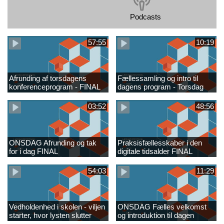
Podcasts
57:55
10:19
Afrunding af torsdagens
Fællessamling og intro til
konferenceprogram - FINAL
dagens program - Torsdag
FINAL
03:52
48:56
ONSDAG Afrunding og tak
Praksisfællesskaber i den
for i dag FINAL
digitale tidsalder FINAL
54:03
11:29
Vedholdenhed i skolen - viljen
ONSDAG Fælles velkomst
starter, hvor lysten slutter
og introduktion til dagen
FINAL
FINAL