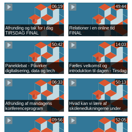
06:19
49:44
Afrunding og tak for i dag
Relationer i en online tid
TIRSDAG FINAL
FINAL
50:42
14:03
Paneldebat - Påvirker
Fælles velkomst og
digitalisering, data og tech
introduktion til dagen - Tirsdag
giganter, hvordan vi tænker
uddannelse
06:33
50:13
Afrunding af mandagens
Hvad kan vi lære af
konferenceprogram
skolenedlukningerne under
corona FINAL
09:56
52:05