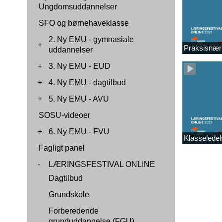
Ungdomsuddannelser
SFO og børnehaveklasse
2. Ny EMU - gymnasiale
+
Praksisnær
uddannelser
+
3. Ny EMU - EUD
+
4. Ny EMU - dagtilbud
+
5. Ny EMU - AVU
SOSU-videoer
+
6. Ny EMU - FVU
Klasseledel
Fagligt panel
-
LÆRINGSFESTIVAL ONLINE
Dagtilbud
Grundskole
Forberedende
grunduddannelse (FGU)