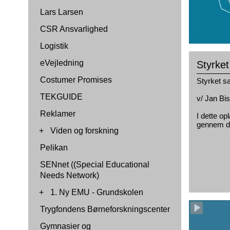
Lars Larsen
CSR Ansvarlighed
Logistik
eVejledning
Styrke
Costumer Promises
Styrket s
TEKGUIDE
v/ Jan Bi
Reklamer
I dette o
gennem di
+
Viden og forskning
Pelikan
SENnet ((Special Educational
Needs Network)
+
1. Ny EMU - Grundskolen
Trygfondens Børneforskningscenter
Gymnasier og