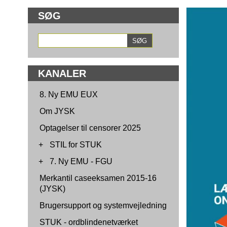
SØG
KANALER
8. Ny EMU EUX
Om JYSK
Optagelser til censorer 2025
+
STIL for STUK
+
7. Ny EMU - FGU
Merkantil caseeksamen 2015-16
(JYSK)
Brugersupport og systemvejledning
STUK - ordblindenetværket