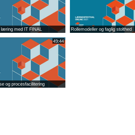
 læring med IT FINAL
Rollemodeller og faglig stolthed​
49:44
se og procesfacilitering