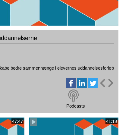
ddannelserne​
 skabe bedre sammenhænge i elevernes uddannelsesforløb
Podcasts
47:47
41:19