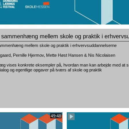
t sammenhæng mellem skole og praktik i erhvervsu
ammenhæng mellem skole og praktik i erhvervsuddannelserne​
sgaard, Pernille Hjermov, Mette Høst Hansen & Nis Nicolaisen​
plæg vises konkrete eksempler på, hvordan man kan arbejde med at
alog og egentlige opgaver på tværs af skole og praktik​
49:48