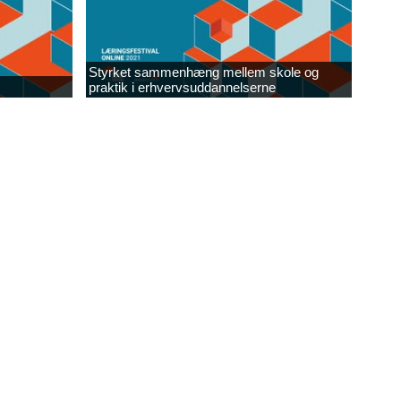
Styrket sammenhæng mellem skole og
praktik i erhvervsuddannelserne​