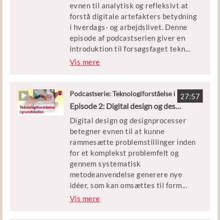
evnen til analytisk og refleksivt at
forstå digitale artefakters betydning
i hverdags- og arbejdslivet. Denne
episode af podcastserien giver en
introduktion til forsøgsfaget tekn
...
ologiforståelse, og til hvordan
Vis mere
forsøgets 46 deltagende skoler har
arbejdet med forskellige aspekter af
undervisningen i faget og særligt
Podcastserie: Teknologiforståelse i
27:57
grundskolen
digital myndiggørelse. Hør blandt
Episode 2: Digital design og designprocesser
andet om, hvordan eleverne har
Digital design og designprocesser
arbejdet med chatbots i
betegner evnen til at kunne
danskundervisningen i Odense, få
rammesætte problemstillinger inden
indblik i diskussionerne om
for et komplekst problemfelt og
overvågning i Hobro, og bliv klogere
gennem systematisk
på, hvordan skolens dataindsamling
metodeanvendelse generere nye
giver anledning til samfundsmæssige
idéer, som kan omsættes til form
...
overvejelser i Hundested.
og indhold i interaktive prototyper
Vis mere
gennem egne digitale
Medvirkende: Mikkel Hjorth og
konstruktioner. I denne episode er