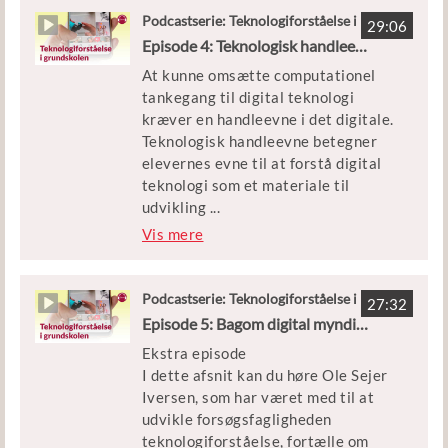
Malte von Sehested, samt lærere fra
der fokus på digital design og
Podcastserie: Teknologiforståelse i
fire forsøgsskoler.
29:06
grundskolen
designprocesser.
Episode 4: Teknologisk handleevne
Vært: Anders Høeg Nissen
At kunne omsætte computationel
Det handler blandt andet om
tankegang til digital teknologi
kuglebaner, skraldespande og
kræver en handleevne i det digitale.
adfærd - og om hvordan idéen om
Teknologisk handleevne betegner
iterationer, feedback og fortsat
elevernes evne til at forstå digital
videreudvikling af et design også
teknologi som et materiale til
kan udfordre idéen om, at eleverne
udvikling
...
skal afslutte med et færdigt produkt
af digitale artefakter. Denne episode
Vis mere
i undervisningen.
af podcastserien om
teknologiforståelse i folkeskolen ser
Medvirkende: Mikkel Hjorth og
på kompetenceområdet ‘teknologisk
Podcastserie: Teknologiforståelse i
Malte von Sehested, samt lærere fra
27:32
grundskolen
handleevne’.
Episode 5: Bagom digital myndiggørelse og digitalt design
fire forsøgsskoler.
Ekstra episode
Det handler om app-programmering
Vært: Anders Høeg Nissen
I dette afsnit kan du høre Ole Sejer
og komplekse udfordringer i Odense,
Iversen, som har været med til at
håndtegnede robotter i Solrød
udvikle forsøgsfagligheden
Strand og om teknik, der en gang
teknologiforståelse, fortælle om