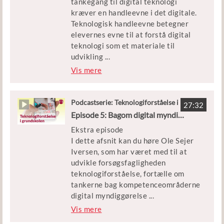
tankegang til digital teknologi
Munkekærskolen, og om hvordan
kræver en handleevne i det digitale.
eleverne samler data om virus-
Teknologisk handleevne betegner
spredning i Hundested. Hør også om
elevernes evne til at forstå digital
undervisning i krydsfeltet mellem
teknologi som et materiale til
algoritmer, data og modeller - både i
udvikling
...
de yngre og i de ældre klasser.
af digitale artefakter. Denne episode
Vis mere
af podcastserien om
Medvirkende: Mikkel Hjorth og
teknologiforståelse i folkeskolen ser
Malte von Sehested, samt lærere fra
på kompetenceområdet ‘teknologisk
Podcastserie: Teknologiforståelse i
fire udvalgte forsøgsskoler.
27:32
grundskolen
handleevne’.
Episode 5: Bagom digital myndiggørelse og digitalt design
Vært: Anders Høeg Nissen
Ekstra episode
Det handler om app-programmering
I dette afsnit kan du høre Ole Sejer
og komplekse udfordringer i Odense,
Iversen, som har været med til at
håndtegnede robotter i Solrød
udvikle forsøgsfagligheden
Strand og om teknik, der en gang
teknologiforståelse, fortælle om
imellem bare strejker. Episoden
tankerne bag kompetenceområderne
vender også idéen om "den
digital myndiggørelse
...
symfoniske tilgang" og ser på,
og digital design og designprocesser.
Vis mere
hvordan alle de fire
Du kan også høre om Hanne
kompetenceområder er knyttet tæt