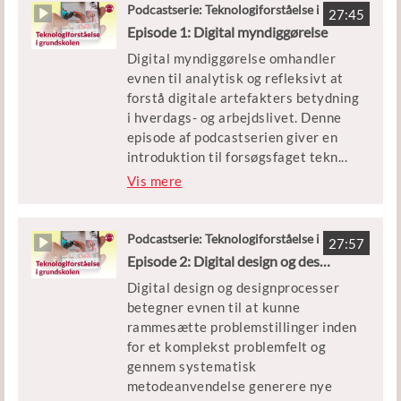
Podcastserie: Teknologiforståelse i
27:45
grundskolen
Episode 1: Digital myndiggørelse
Digital myndiggørelse omhandler
evnen til analytisk og refleksivt at
forstå digitale artefakters betydning
i hverdags- og arbejdslivet. Denne
episode af podcastserien giver en
introduktion til forsøgsfaget tekn
...
ologiforståelse, og til hvordan
Vis mere
forsøgets 46 deltagende skoler har
arbejdet med forskellige aspekter af
undervisningen i faget og særligt
Podcastserie: Teknologiforståelse i
27:57
grundskolen
digital myndiggørelse. Hør blandt
Episode 2: Digital design og designprocesser
andet om, hvordan eleverne har
Digital design og designprocesser
arbejdet med chatbots i
betegner evnen til at kunne
danskundervisningen i Odense, få
rammesætte problemstillinger inden
indblik i diskussionerne om
for et komplekst problemfelt og
overvågning i Hobro, og bliv klogere
gennem systematisk
på, hvordan skolens dataindsamling
metodeanvendelse generere nye
giver anledning til samfundsmæssige