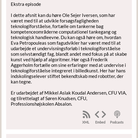
Ekstra episode
I dette afsnit kan du høre Ole Sejer Iversen, som har
været med til at udvikle forsøgsfagligheden
teknologiforståelse, fortælle om tankerne bag
kompetenceområderne computationel tankegang og
teknologisk handleevne. Du kan også høre om, hvordan
Eva Petropouleas som fagudvikler har været med til at
udarbejde et undervisningsforløb i teknologiforståelse
som selvstændigt fag, blandt andet med fokus på at skabe
kunst ved hjælp af algoritmer. Hør også Frederik
Aggerholm fortælle om sine erfaringer med at undervise i
teknologiforståelse integreret i billedkunst. Her har hans
indskolingselever stiftet bekendtskab med robotter, der
kan tegne.
Er udarbejdet af Mikkel Aslak Koudal Andersen, CFU VIA,
og tilrettelagt af Søren Knudsen, CFU,
Professionshøjskolen Absalon.
XML
Podcasts
Embed