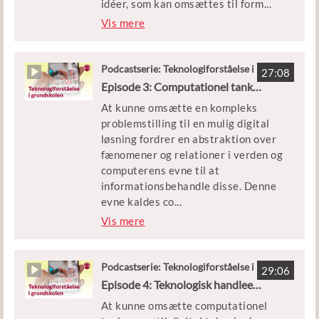
idéer, som kan omsættes til form
...
overvejelser i Hundested.
og indhold i interaktive prototyper
Vis mere
gennem egne digitale
Medvirkende: Mikkel Hjorth og
konstruktioner. I denne episode er
Malte von Sehested, samt lærere fra
der fokus på digital design og
Podcastserie: Teknologiforståelse i
fire forsøgsskoler.
27:08
grundskolen
designprocesser.
Episode 3: Computationel tankegang
Vært: Anders Høeg Nissen
At kunne omsætte en kompleks
Det handler blandt andet om
problemstilling til en mulig digital
kuglebaner, skraldespande og
løsning fordrer en abstraktion over
adfærd - og om hvordan idéen om
fænomener og relationer i verden og
iterationer, feedback og fortsat
computerens evne til at
videreudvikling af et design også
informationsbehandle disse. Denne
kan udfordre idéen om, at eleverne
evne kaldes co
...
skal afslutte med et færdigt produkt
mputationel tankegang. Den
Vis mere
i undervisningen.
computationelle tankegang er
omdrejningspunktet i denne episode
Medvirkende: Mikkel Hjorth og
af podcastserien om
Podcastserie: Teknologiforståelse i
Malte von Sehested, samt lærere fra
29:06
grundskolen
teknologiforståelse i folkeskolen.
Episode 4: Teknologisk handleevne
fire forsøgsskoler.
At kunne omsætte computationel
Det handler om analoge robotter på
Vært: Anders Høeg Nissen