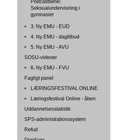
Podcastserie:
Seksualundervisning i
gymnasiet
+
3. Ny EMU - EUD
+
4. Ny EMU - dagtilbud
+
5. Ny EMU - AVU
SOSU-videoer
+
6. Ny EMU - FVU
Fagligt panel
+
LÆRINGSFESTIVAL ONLINE
+
Læringsfestival Online - åben
Uddannelsesstatistik
SPS-administrationssystem
Refud
Digidage