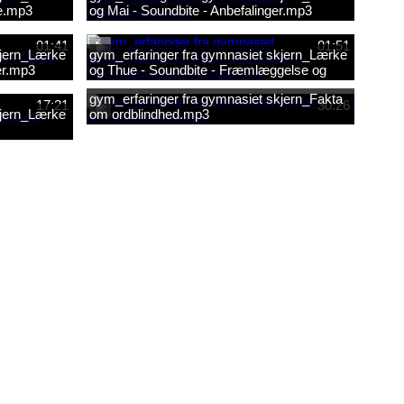
te.mp3
og Mai - Soundbite - Anbefalinger.mp3
01:41
01:51
kjern_Lærke
gym_erfaringer fra gymnasiet skjern_Lærke
er.mp3
og Thue - Soundbite - Fræmlæggelse og
udtale.mp3
gym_erfaringer fra gymnasiet skjern_Fakta
17:21
30:26
kjern_Lærke
om ordblindhed.mp3