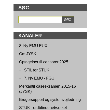
SØG
KANALER
8. Ny EMU EUX
Om JYSK
Optagelser til censorer 2025
+
STIL for STUK
+
7. Ny EMU - FGU
Merkantil caseeksamen 2015-16
(JYSK)
Brugersupport og systemvejledning
STUK - ordblindenetværket