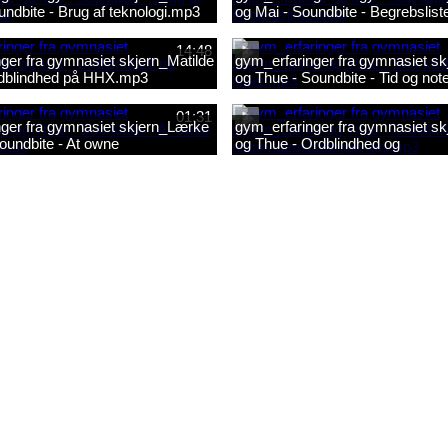
undbite - Brug af teknologi.mp3
og Mai - Soundbite - Begrebslis
14:48
ger fra gymnasiet skjern_Matilde
gym_erfaringer fra gymnasiet s
rdblindhed på HHX.mp3
og Thue - Soundbite - Tid og not
01:31
ger fra gymnasiet skjern_Lærke
gym_erfaringer fra gymnasiet s
oundbite - At owne
og Thue - Ordblindhed og
d.mp3
naturvidenskabelige fag.mp3