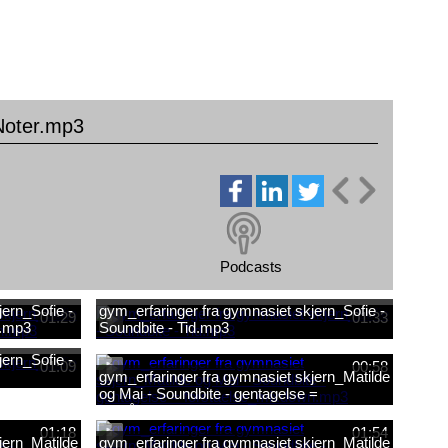
 Noter.mp3
Podcasts
ern_Sofie -
gym_erfaringer fra gymnasiet skjern_Sofie -
01:29
01:33
n.mp3
Soundbite - Tid.mp3
ern_Sofie -
01:09
00:58
gym_erfaringer fra gymnasiet skjern_Matilde
og Mai - Soundbite - gentagelse =
forståelse_mixdown.mp3
01:18
01:54
jern_Matilde
gym_erfaringer fra gymnasiet skjern_Matilde