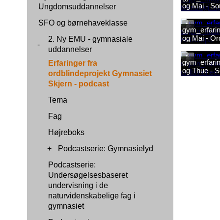
og Mai - So
Ungdomsuddannelser
SFO og børnehaveklasse
gym_erfarin
og Mai - O
2. Ny EMU - gymnasiale
-
uddannelser
gym_erfarin
Erfaringer fra
og Thue - S
ordblindeprojekt Gymnasiet
ordblindhe
Skjern - podcast
Tema
Fag
Højreboks
+
Podcastserie: Gymnasielyd
Podcastserie:
Undersøgelsesbaseret
undervisning i de
naturvidenskabelige fag i
gymnasiet