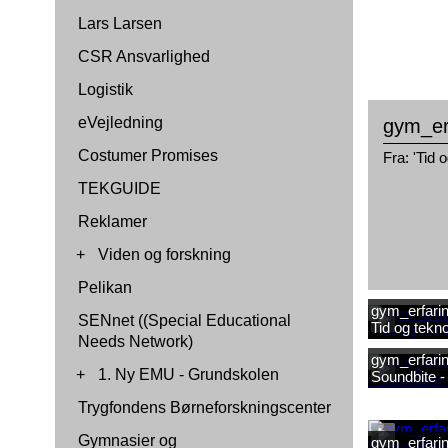
Lars Larsen
CSR Ansvarlighed
Logistik
eVejledning
gym_erf
Costumer Promises
Fra: 'Tid 
TEKGUIDE
Reklamer
+
Viden og forskning
Pelikan
gym_erfarin
SENnet ((Special Educational
Tid og tekn
Needs Network)
gym_erfarin
+
1. Ny EMU - Grundskolen
Soundbite -
Trygfondens Børneforskningscenter
Gymnasier og
gym_erfarin