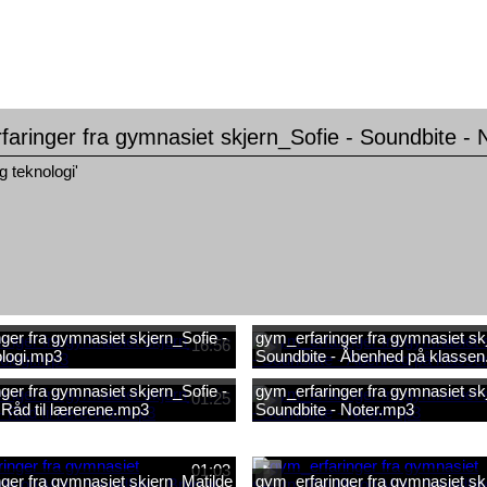
aringer fra gymnasiet skjern_Sofie - Soundbite -
og teknologi'
ger fra gymnasiet skjern_Sofie -
gym_erfaringer fra gymnasiet skj
16:56
ologi.mp3
Soundbite - Åbenhed på klasse
ger fra gymnasiet skjern_Sofie -
gym_erfaringer fra gymnasiet skj
01:25
 Råd til lærerene.mp3
Soundbite - Noter.mp3
01:03
ger fra gymnasiet skjern_Matilde
gym_erfaringer fra gymnasiet sk