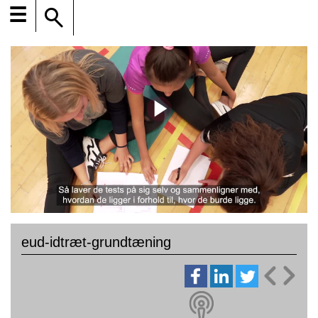
☰
eud-idtræt-grundtæning