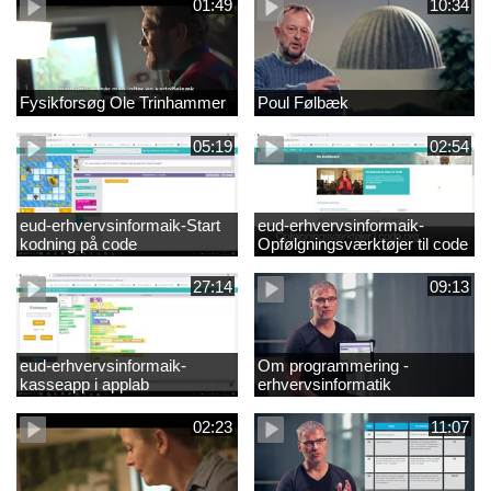
01:49
10:34
Fysikforsøg Ole Trinhammer
Poul Følbæk
05:19
02:54
eud-erhvervsinformaik-Start
eud-erhvervsinformaik-
kodning på code
Opfølgningsværktøjer til code
27:14
09:13
eud-erhvervsinformaik-
Om programmering -
kasseapp i applab
erhvervsinformatik
02:23
11:07