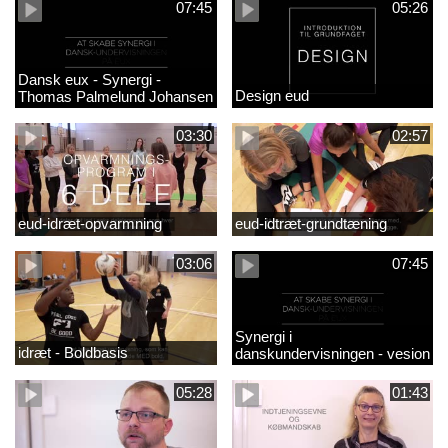
07:45
05:26
Dansk eux - Synergi -
Design eud
Thomas Palmelund Johansen
03:30
02:57
eud-idræt-opvarmning
eud-idtræt-grundtæning
03:06
07:45
Synergi i
idræt - Boldbasis
danskundervisningen - vesion
2
05:28
01:43