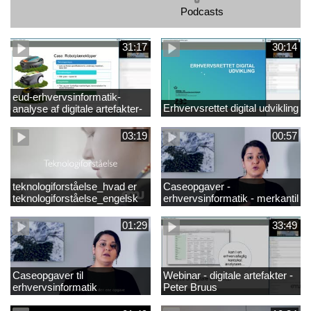
Podcasts
31:17
30:14
eud-erhvervsinformatik-
Erhvervsrettet digital udvikling
analyse af digitale artefakter-
peter bruus
03:19
00:57
teknologiforståelse_hvad er
Caseopgaver -
teknologiforståelse_engelsk
erhvervsinformatik - merkantil
01:29
33:49
Caseopgaver til
Webinar - digitale artefakter -
erhvervsinformatik
Peter Bruus