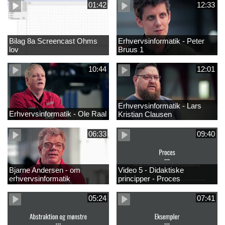
01:42
12:33
Bilag 8a Screencast Ohms
Erhvervsinformatik - Peter
lov
Bruus 1
10:44
12:01
Erhvervsinformatik - Lars
Erhvervsinformatik - Ole Raal
Kristian Clausen
06:33
09:40
Bjarne Andersen - om
Video 5 - Didaktiske
erhvervsinformatik
principper - Proces
05:24
07:41