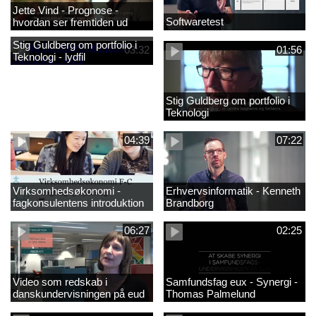
Jette Vind - Prognose -
Softwaretest
hvordan ser fremtiden ud
Stig Guldberg om portfolio i
03:32
01:56
Teknologi - lydfil
Stig Guldberg om portfolio i
Teknologi
04:39
07:22
Virksomhedsøkonomi -
Erhvervsinformatik - Kenneth
fagkonsulentens introduktion
Brandborg
til faget 2
06:27
02:25
Video som redskab i
Samfundsfag eux - Synergi -
danskundervisningen på eud
Thomas Palmelund