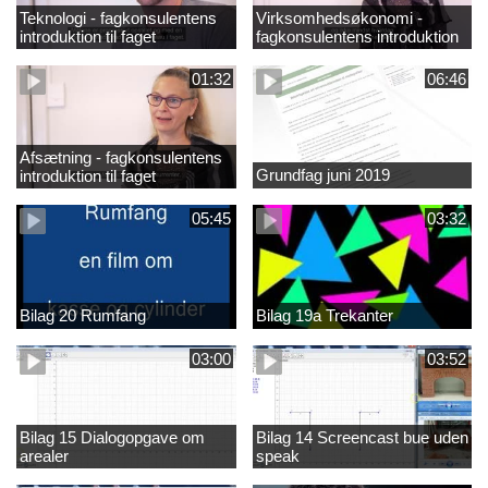
Teknologi - fagkonsulentens
Virksomhedsøkonomi -
introduktion til faget
fagkonsulentens introduktion
til faget
01:32
06:46
Afsætning - fagkonsulentens
Grundfag juni 2019
introduktion til faget
05:45
03:32
Bilag 20 Rumfang
Bilag 19a Trekanter
03:00
03:52
Bilag 15 Dialogopgave om
Bilag 14 Screencast bue uden
arealer
speak