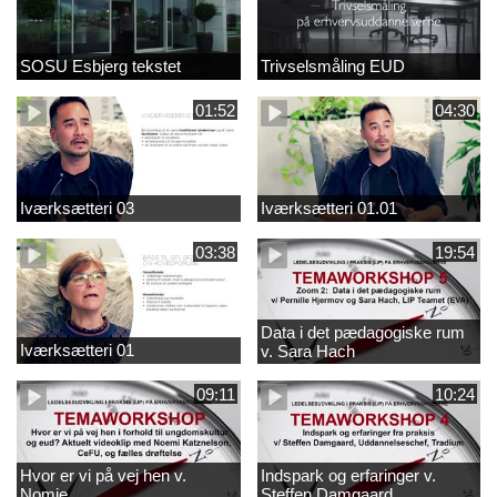
SOSU Esbjerg tekstet
Trivselsmåling EUD
01:52
04:30
Iværksætteri 03
Iværksætteri 01.01
03:38
19:54
Data i det pædagogiske rum
Iværksætteri 01
v. Sara Hach
09:11
10:24
Hvor er vi på vej hen v.
Indspark og erfaringer v.
Nomie
Steffen Damgaard