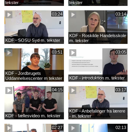
tekster
tekster
03:24
03:14
KDF - Roskilde Handelsskole
KDF - SOSU Syd m. tekster
m. tekster
03:51
03:05
KDF - Jordbrugets
KDF - introduktion m. tekster
Uddannelsescenter m tekster
04:15
03:17
KDF - Anbefalinger fra lærere
KDF - fællesvideo m. tekster
- m. tekster
02:27
02:13