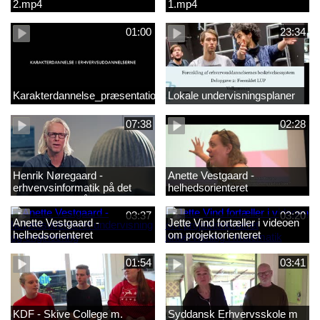
2.mp4
1.mp4
01:00
23:34
Karakterdannelse_præsentation.mp4
Lokale undervisningsplaner
07:38
02:28
Henrik Nøregaard -
Anette Vestgaard -
erhvervsinformatik på det
helhedsorienteret
markantile område
undervisning og engineering1
03:37
03:20
Anette Vestgaard -
Jette Vind fortæller i videoen
helhedsorienteret
om projektorienteret
undervisning og engineering
undervisning i matematik
01:54
03:41
KDF - Skive College m.
Syddansk Erhvervsskole m