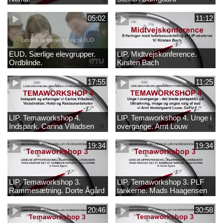
05:02
11:12
EUD. Særlige elevgrupper.
LIP. Midtvejskonference.
Ordblinde.
Kirsten Bach
17:55
11:25
LIP. Temaworkshop 4.
LIP. Temaworkshop 4. Unge i
Indspark. Carina Villadsen
overgange. Arnt Louw
19:34
19:34
LIP. Temaworkshop 3.
LIP. Temaworkshop 3. PLF
Rammesætning. Dorte Ågård
tankerne. Mads Haagensen
20:46
30:58