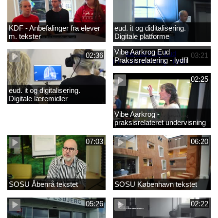
KDF - Anbefalinger fra elever
eud. it og diditalisering.
m. tekster
Digitale platforme
Vibe Aarkrog Eud
02:36
03:21
Praksisrelatering - lydfil
02:25
eud. it og digitalisering.
Digitale læremidler
Vibe Aarkrog -
praksisrelateret undervisning
07:03
06:20
SOSU Åbenrå tekstet
SOSU København tekstet
05:26
02:22