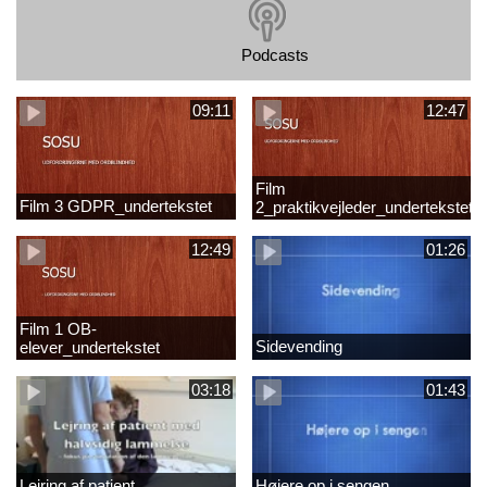
Podcasts
09:11
12:47
Film
Film 3 GDPR_undertekstet
2_praktikvejleder_undertekstet
12:49
01:26
Film 1 OB-
Sidevending
elever_undertekstet
03:18
01:43
Lejring af patient
Højere op i sengen