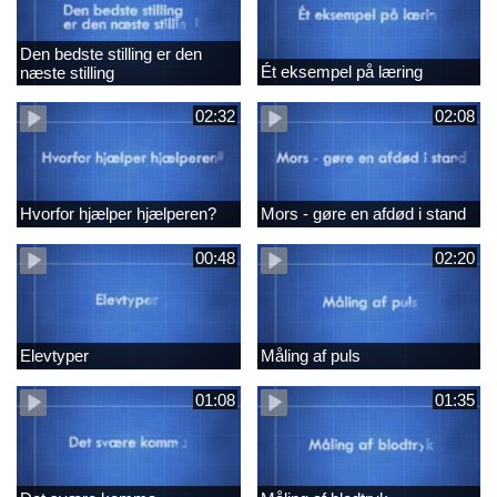
Den bedste stilling er den
Ét eksempel på læring
næste stilling
02:32
02:08
Hvorfor hjælper hjælperen?
Mors - gøre en afdød i stand
00:48
02:20
Elevtyper
Måling af puls
01:08
01:35