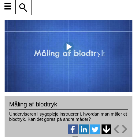
☰
Måling af blodtryk
Underviseren i sygepleje instruerer i, hvordan man måler et
blodtryk. Kan det gøres på andre måder?