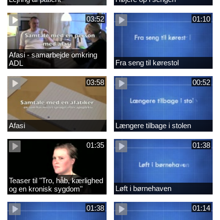
03:52
01:10
Afasi - samarbejde omkring
Fra seng til kørestol
ADL
03:58
00:52
Afasi
Længere tilbage i stolen
01:35
01:38
Teaser til "Tro, håb, kærlighed
Løft i børnehaven
og en kronisk sygdom"
01:38
01:14