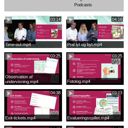
Podcasts
03:14
04:16
Time-out.mp4
Pral lyt og byt.mp4
03:25
03:25
Observation af
Fotolog.mp4
undervisning.mp4
04:38
03:13
Exit-tickets.mp4
Evalueringsspillet.mp4