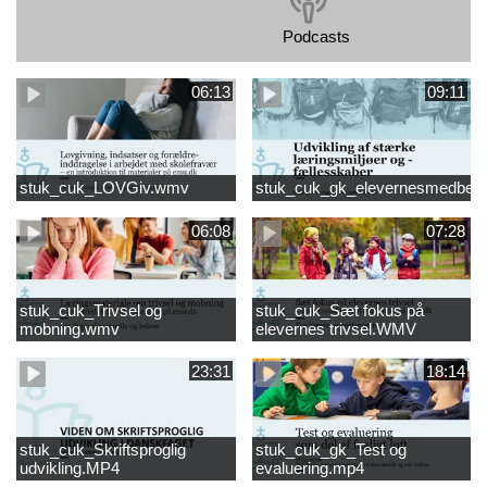
Podcasts
06:13
09:11
stuk_cuk_LOVGiv.wmv
stuk_cuk_gk_elevernesmedbe
06:08
07:28
stuk_cuk_Trivsel og
stuk_cuk_Sæt fokus på
mobning.wmv
elevernes trivsel.WMV
23:31
18:14
stuk_cuk_Skriftsproglig
stuk_cuk_gk_Test og
udvikling.MP4
evaluering.mp4