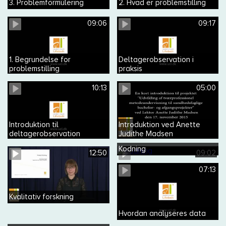
3. Problemformulering
2. Hvad er problemstilling
09:06
09:17
1. Begrundelse for
Deltagerobservation i
problemstilling
praksis
10:13
05:00
Introduktion til
Introduktion ved Anette
deltagerobservation
Judithe Madsen
Kodning
12:50
09:02
07:13
Kvalitativ forskning
Hvordan analyseres data