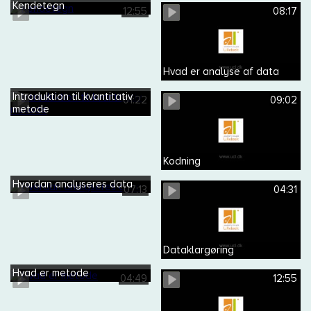
Kendetegn
12:55
08:17
Hvad er analyse af data
Introduktion til kvantitativ
01:22
09:02
metode
Kodning
Hvordan analyseres data
07:13
04:31
Dataklargøring
Hvad er metode
04:49
12:55