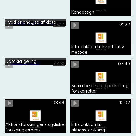
Kendetegn
Hvad er analyse af data
08:17
01:22
Introduktion til kvantitativ
metode
Dataklargøring
04:31
07:49
Samarbejde med praksis og
forskerroller
08:49
10:02
Aktionsforskningens cykliske
Introduktion til
forskningsproces
aktionsforskning