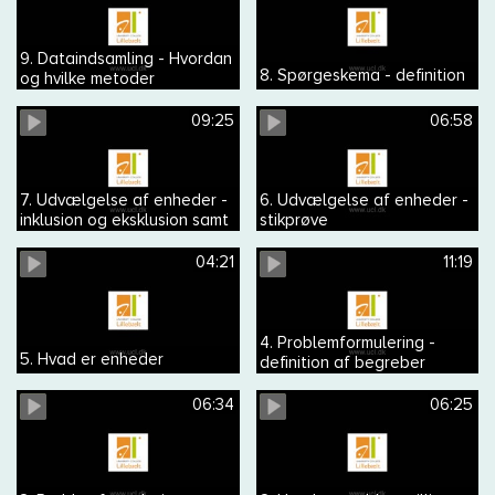
9. Dataindsamling - Hvordan
8. Spørgeskema - definition
og hvilke metoder
09:25
06:58
7. Udvælgelse af enheder -
6. Udvælgelse af enheder -
inklusion og eksklusion samt
stikprøve
repræsentativ og
generaliserbar
04:21
11:19
4. Problemformulering -
5. Hvad er enheder
definition af begreber
06:34
06:25