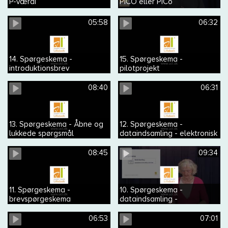
P-værdi
PICO eller PICo
05:58
06:32
14. Spørgeskema -
15. Spørgeskema -
introduktionsbrev
pilotprojekt
08:40
06:31
13. Spørgeskema - Åbne og
12. Spørgeskema -
lukkede spørgsmål
dataindsamling - elektronisk
spørgeskema
08:45
09:34
11. Spørgeskema -
10. Spørgeskema -
brevspørgeskema
dataindsamling -
spørgeskema med
telefoninterview
06:53
07:01