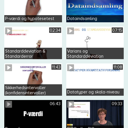
P-værdi og hypotesetest
Dataindsamling
02:34
07:15
Standarddeviation &
Varians og
Standarderror
Standarddeviation
11:43
11:08
Sikkerhedsintervaller
Datatyper og skala-niveau
(konfidensintervaller)
06:43
09:33