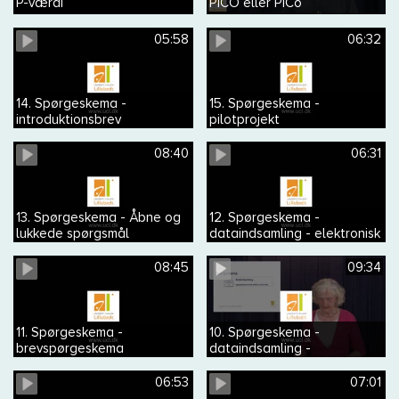
P-værdi
PICO eller PICo
05:58
06:32
14. Spørgeskema -
15. Spørgeskema -
introduktionsbrev
pilotprojekt
08:40
06:31
13. Spørgeskema - Åbne og
12. Spørgeskema -
lukkede spørgsmål
dataindsamling - elektronisk
spørgeskema
08:45
09:34
11. Spørgeskema -
10. Spørgeskema -
brevspørgeskema
dataindsamling -
spørgeskema med
telefoninterview
06:53
07:01