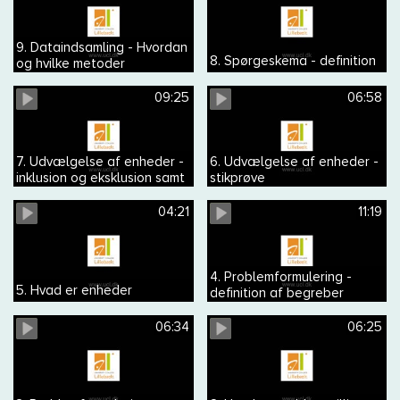
9. Dataindsamling - Hvordan
8. Spørgeskema - definition
og hvilke metoder
09:25
06:58
7. Udvælgelse af enheder -
6. Udvælgelse af enheder -
inklusion og eksklusion samt
stikprøve
repræsentativ og
generaliserbar
04:21
11:19
4. Problemformulering -
5. Hvad er enheder
definition af begreber
06:34
06:25