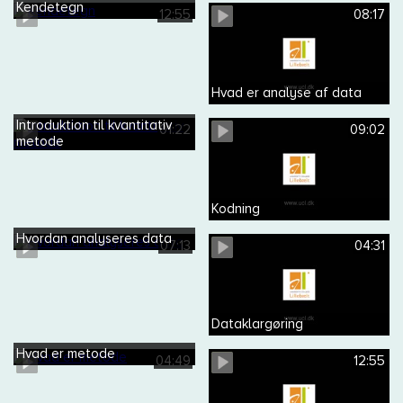
Kendetegn
12:55
08:17
Hvad er analyse af data
Introduktion til kvantitativ
01:22
09:02
metode
Kodning
Hvordan analyseres data
07:13
04:31
Dataklargøring
Hvad er metode
04:49
12:55