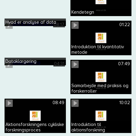
Kendetegn
Hvad er analyse af data
08:17
01:22
Introduktion til kvantitativ
metode
Dataklargøring
04:31
07:49
Samarbejde med praksis og
forskerroller
08:49
10:02
Aktionsforskningens cykliske
Introduktion til
forskningsproces
aktionsforskning