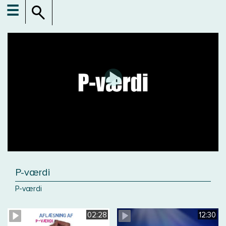
☰
P-værdi
P-værdi
02:28
12:30