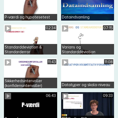
P-værdi og hypotesetest
Dataindsamling
02:34
07:15
Standarddeviation &
Varians og
Standarderror
Standarddeviation
11:43
11:08
Sikkerhedsintervaller
Datatyper og skala-niveau
(konfidensintervaller)
06:43
09:33