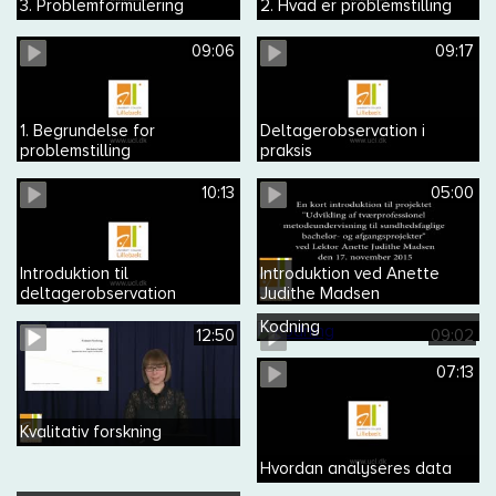
3. Problemformulering
2. Hvad er problemstilling
09:06
09:17
1. Begrundelse for
Deltagerobservation i
problemstilling
praksis
10:13
05:00
Introduktion til
Introduktion ved Anette
deltagerobservation
Judithe Madsen
Kodning
12:50
09:02
07:13
Kvalitativ forskning
Hvordan analyseres data