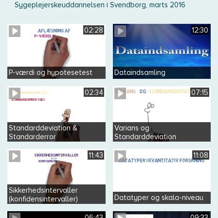
Sygeplejerskeuddannelsen i Svendborg, marts 2016
02:28
12:30
P-værdi og hypotesetest
Dataindsamling
02:34
07:15
Standarddeviation &
Varians og
Standarderror
Standarddeviation
11:43
11:08
Sikkerhedsintervaller
Datatyper og skala-niveau
(konfidensintervaller)
06:43
09:33