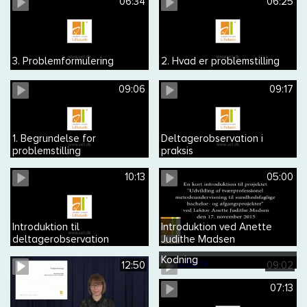
06:34
06:25
3. Problemformulering
2. Hvad er problemstilling
09:06
09:17
1. Begrundelse for
Deltagerobservation i
problemstilling
praksis
10:13
05:00
Introduktion til
Introduktion ved Anette
deltagerobservation
Judithe Madsen
Kodning
12:50
09:02
07:13