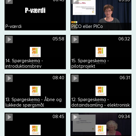
P-værdi
PICO eller PICo
05:58
06:32
14. Spørgeskema -
15. Spørgeskema -
introduktionsbrev
pilotprojekt
08:40
06:31
13. Spørgeskema - Åbne og
12. Spørgeskema -
lukkede spørgsmål
dataindsamling - elektronisk
spørgeskema
08:45
09:34