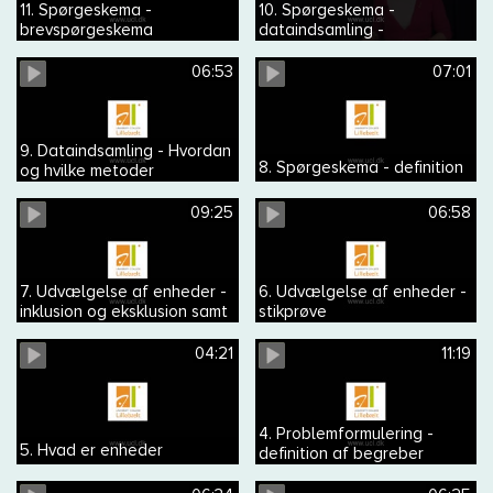
11. Spørgeskema -
10. Spørgeskema -
brevspørgeskema
dataindsamling -
spørgeskema med
telefoninterview
06:53
07:01
9. Dataindsamling - Hvordan
8. Spørgeskema - definition
og hvilke metoder
09:25
06:58
7. Udvælgelse af enheder -
6. Udvælgelse af enheder -
inklusion og eksklusion samt
stikprøve
repræsentativ og
generaliserbar
04:21
11:19
4. Problemformulering -
5. Hvad er enheder
definition af begreber