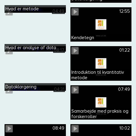
Hvad er metode
04:49
12:55
Kendetegn
Hvad er analyse af data
08:17
01:22
Introduktion til kvantitativ
metode
Dataklargøring
04:31
07:49
Samarbejde med praksis og
forskerroller
08:49
10:02