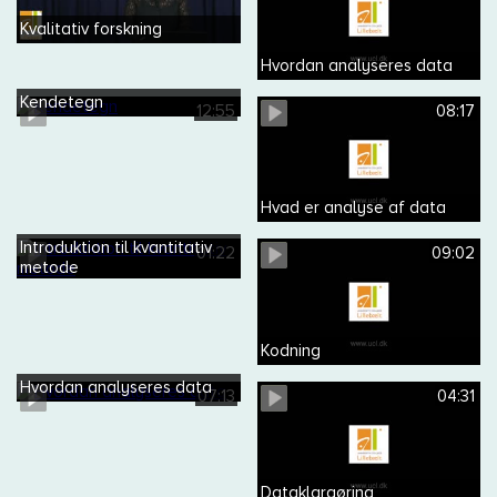
Kvalitativ forskning
Hvordan analyseres data
Kendetegn
12:55
08:17
Hvad er analyse af data
Introduktion til kvantitativ
01:22
09:02
metode
Kodning
Hvordan analyseres data
07:13
04:31
Dataklargøring