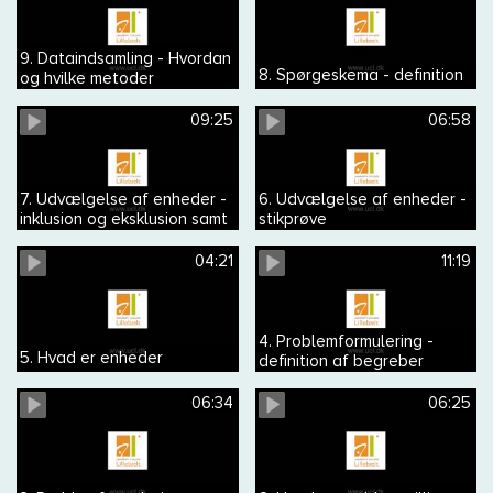
9. Dataindsamling - Hvordan
8. Spørgeskema - definition
og hvilke metoder
09:25
06:58
7. Udvælgelse af enheder -
6. Udvælgelse af enheder -
inklusion og eksklusion samt
stikprøve
repræsentativ og
generaliserbar
04:21
11:19
4. Problemformulering -
5. Hvad er enheder
definition af begreber
06:34
06:25