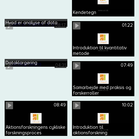
Kendetegn
Hvad er analyse af data
08:17
01:22
Introduktion til kvantitativ
metode
Dataklargøring
04:31
07:49
Samarbejde med praksis og
forskerroller
08:49
10:02
Aktionsforskningens cykliske
Introduktion til
forskningsproces
aktionsforskning