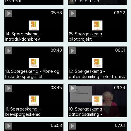
P-værdi
PICO eller PICo
05:58
06:32
14. Spørgeskema -
15. Spørgeskema -
introduktionsbrev
pilotprojekt
08:40
06:31
13. Spørgeskema - Åbne og
12. Spørgeskema -
lukkede spørgsmål
dataindsamling - elektronisk
spørgeskema
08:45
09:34
11. Spørgeskema -
10. Spørgeskema -
brevspørgeskema
dataindsamling -
spørgeskema med
telefoninterview
06:53
07:01