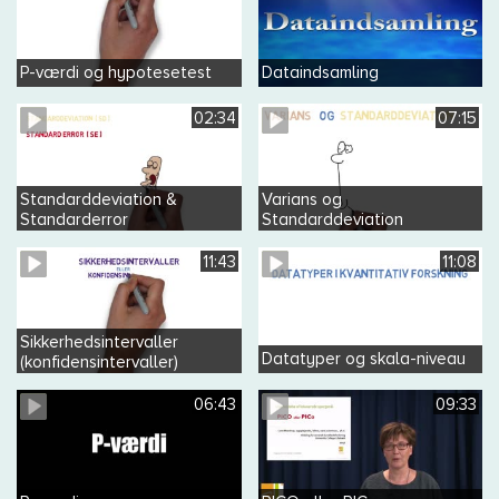
P-værdi og hypotesetest
Dataindsamling
02:34
07:15
Standarddeviation &
Varians og
Standarderror
Standarddeviation
11:43
11:08
Sikkerhedsintervaller
Datatyper og skala-niveau
(konfidensintervaller)
06:43
09:33