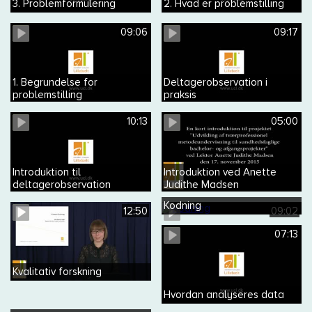
3. Problemformulering
2. Hvad er problemstilling
09:06
09:17
1. Begrundelse for
Deltagerobservation i
problemstilling
praksis
10:13
05:00
Introduktion til
Introduktion ved Anette
deltagerobservation
Judithe Madsen
Kodning
12:50
09:02
07:13
Kvalitativ forskning
Hvordan analyseres data