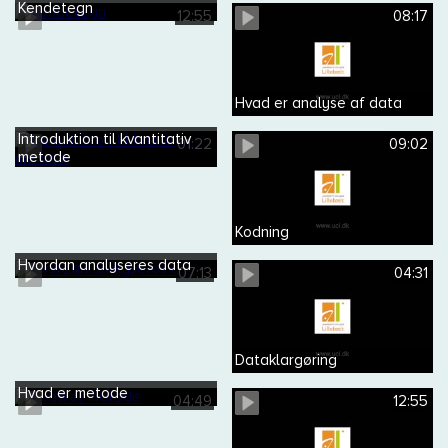
Kendetegn
12:55
08:17
Hvad er analyse af data
Introduktion til kvantitativ
01:22
09:02
metode
Kodning
Hvordan analyseres data
07:13
04:31
Dataklargøring
Hvad er metode
04:49
12:55