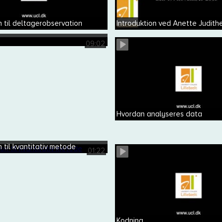
n til deltagerobservation
Introduktion ved Anette Judit
09:02
Hvordan analyseres data
n til kvantitativ metode
01:22
Kodning