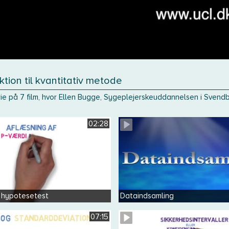
ktion til kvantitativ metode
serie på 7 film, hvor Ellen Bugge, Sygeplejerskeuddannelsen i Svend
02:28
 hypotesetest
Dataindsamling
07:15