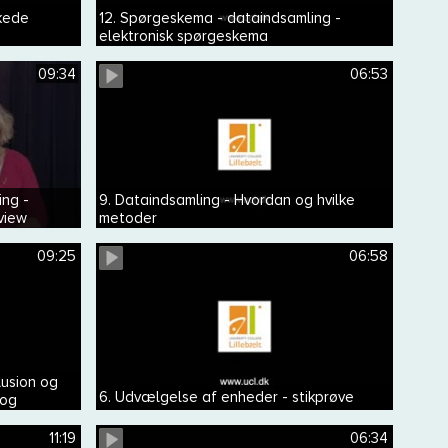
kede
12. Spørgeskema - dataindsamling -
elektronisk spørgeskema
09:34
06:53
ing -
9. Dataindsamling - Hvordan og hvilke
view
metoder
09:25
06:58
lusion og
6. Udvælgelse af enheder - stikprøve
 og
11:19
06:34