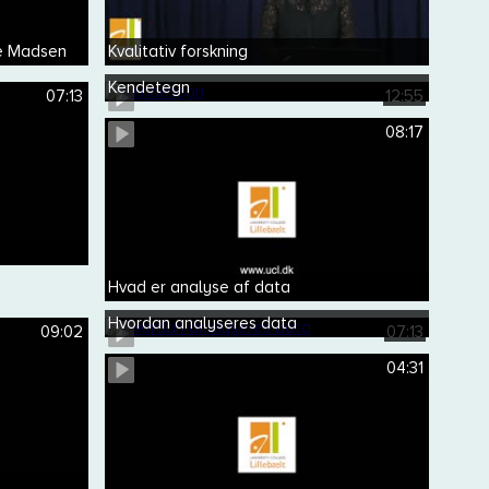
he Madsen
Kvalitativ forskning
Kendetegn
07:13
12:55
08:17
Hvad er analyse af data
Hvordan analyseres data
09:02
07:13
04:31