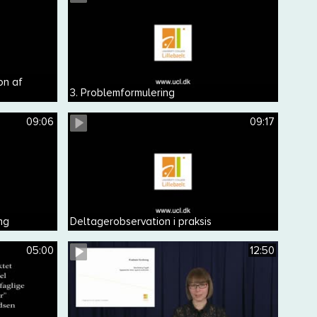
on af
3. Problemformulering
09:06
09:17
ng
Deltagerobservation i praksis
05:00
12:50