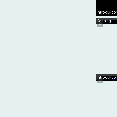
Introduktio
Kodning
Introduktio