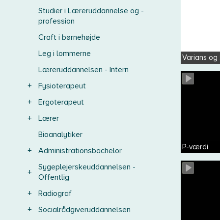
Studier i Læreruddannelse og -
profession
Craft i børnehøjde
Leg i lommerne
Varians og
Læreruddannelsen - Intern
+
Fysioterapeut
+
Ergoterapeut
+
Lærer
Bioanalytiker
P-værdi
+
Administrationsbachelor
Sygeplejerskeuddannelsen -
+
Offentlig
+
Radiograf
+
Socialrådgiveruddannelsen