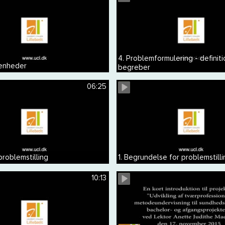
4. Problemformulering - definiti
 enheder
begreber
06:25
problemstilling
1. Begrundelse for problemstilli
10:13