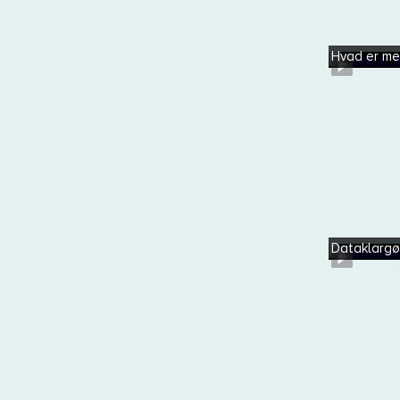
Hvad er m
Dataklargø