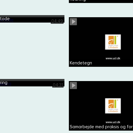
etode
04:49
Kendetegn
ring
04:31
Samarbejde med praksis og fors