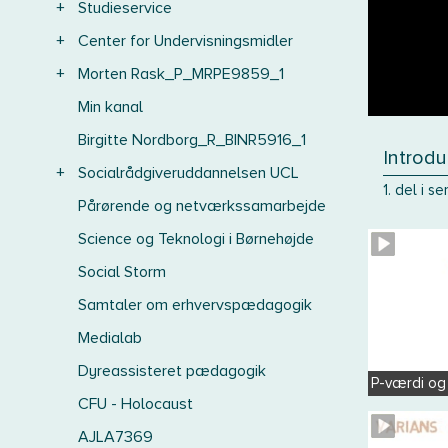
+
Studieservice
+
Center for Undervisningsmidler
+
Morten Rask_P_MRPE9859_1
Min kanal
Birgitte Nordborg_R_BINR5916_1
Introdu
+
Socialrådgiveruddannelsen UCL
1. del i 
Pårørende og netværkssamarbejde
Science og Teknologi i Børnehøjde
Social Storm
Samtaler om erhvervspædagogik
Medialab
Dyreassisteret pædagogik
P-værdi og
CFU - Holocaust
AJLA7369