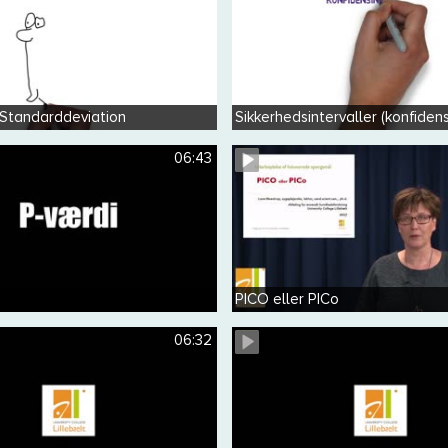
 Standarddeviation
Sikkerhedsintervaller (konfidens
06:43
PICO eller PICo
06:32