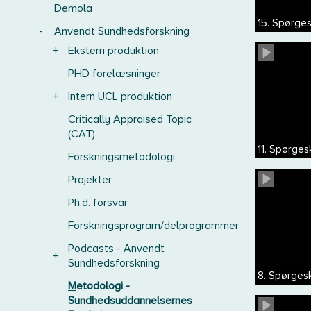
Demola
15. Spørges
-
Anvendt Sundhedsforskning
+
Ekstern produktion
PHD forelæsninger
+
Intern UCL produktion
Critically Appraised Topic
(CAT)
11. Spørge
Forskningsmetodologi
Projekter
Ph.d. forsvar
Forskningsprogram/delprogrammer
Podcasts - Anvendt
+
Sundhedsforskning
8. Spørgesk
Metodologi -
Sundhedsuddannelsernes