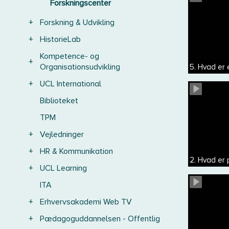
Forskningscenter
+
Forskning & Udvikling
+
HistorieLab
Kompetence- og
+
Organisationsudvikling
5. Hvad er
+
UCL International
Biblioteket
TPM
+
Vejledninger
+
HR & Kommunikation
2. Hvad er 
+
UCL Learning
ITA
+
Erhvervsakademi Web TV
+
Pædagoguddannelsen - Offentlig