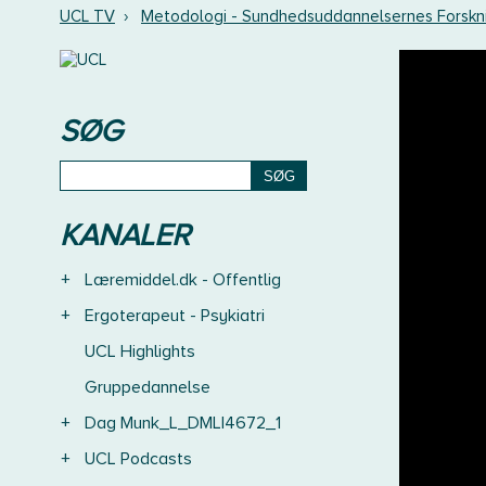
UCL TV
›
Metodologi - Sundhedsuddannelsernes Forskn
SØG
KANALER
+
Læremiddel.dk - Offentlig
+
Ergoterapeut - Psykiatri
UCL Highlights
Gruppedannelse
+
Dag Munk_L_DMLI4672_1
+
UCL Podcasts