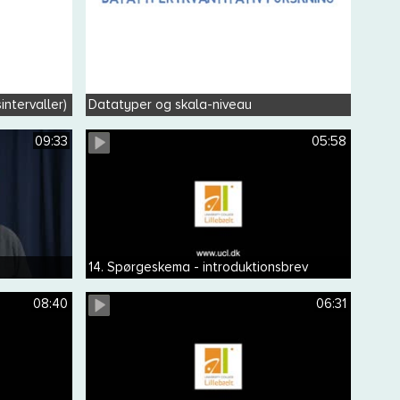
intervaller)
Datatyper og skala-niveau
09:33
05:58
14. Spørgeskema - introduktionsbrev
08:40
06:31