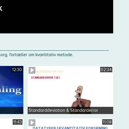
borg, fortæller om kvantitativ metode.
12:30
02:34
Standarddeviation & Standarderror
11:43
11:08