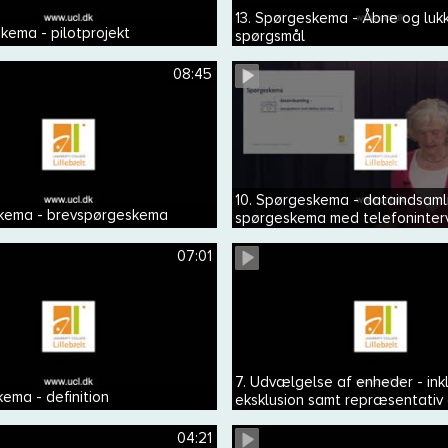
13. Spørgeskema - Åbne og luk
kema - pilotprojekt
spørgsmål
08:45
10. Spørgeskema - dataindsaml
skema - brevspørgeskema
spørgeskema med telefoninter
07:01
7. Udvælgelse af enheder - ink
ema - definition
eksklusion samt repræsentativ
generaliserbar
04:21