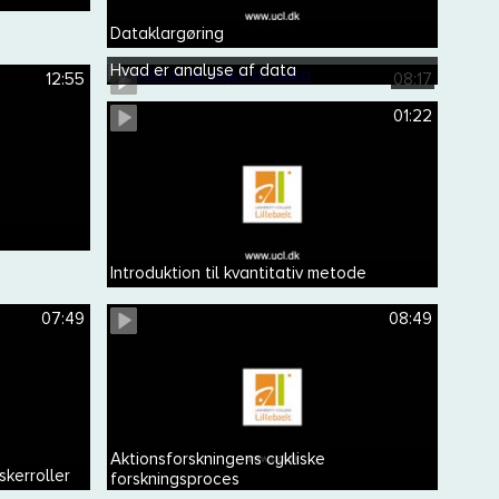
Dataklargøring
Hvad er analyse af data
12:55
08:17
01:22
Introduktion til kvantitativ metode
07:49
08:49
Aktionsforskningens cykliske
kerroller
forskningsproces