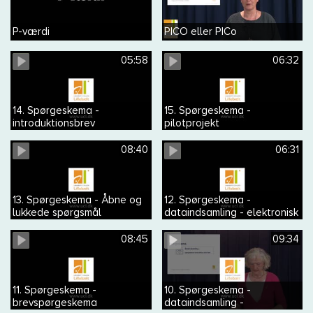
P-værdi
PICO eller PICo
05:58
06:32
14. Spørgeskema -
15. Spørgeskema -
introduktionsbrev
pilotprojekt
08:40
06:31
13. Spørgeskema - Åbne og
12. Spørgeskema -
lukkede spørgsmål
dataindsamling - elektronisk
spørgeskema
08:45
09:34
11. Spørgeskema -
10. Spørgeskema -
brevspørgeskema
dataindsamling -