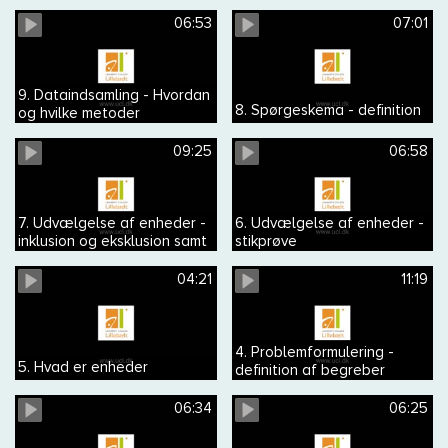
spørgeskema med
telefoninterview
06:53
07:01
9. Dataindsamling - Hvordan
8. Spørgeskema - definition
og hvilke metoder
09:25
06:58
7. Udvælgelse af enheder -
6. Udvælgelse af enheder -
inklusion og eksklusion samt
stikprøve
repræsentativ og
generaliserbar
04:21
11:19
4. Problemformulering -
5. Hvad er enheder
definition af begreber
06:34
06:25