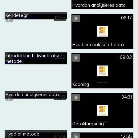
Hvordan analyseres data
Kendetegn
12:55
08:17
Hvad er analyse af data
Introduktion til kvantitativ
01:22
09:02
metode
Kodning
Hvordan analyseres data
07:13
04:31
Dataklargøring
Hvad er metode
04:49
12:55