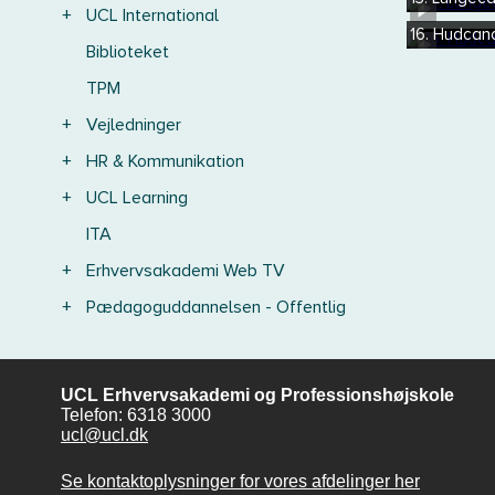
+
UCL International
16. Hudcan
Biblioteket
TPM
+
Vejledninger
+
HR & Kommunikation
+
UCL Learning
ITA
+
Erhvervsakademi Web TV
+
Pædagoguddannelsen - Offentlig
UCL Erhvervsakademi og Professionshøjskole
Telefon: 6318 3000
ucl@ucl.dk
Se kontaktoplysninger for vores afdelinger her