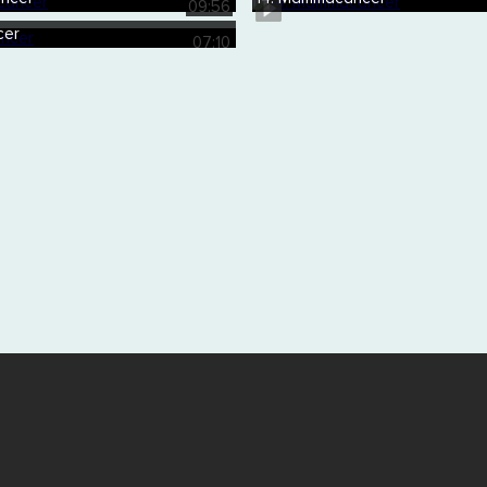
09:56
cer
07:10