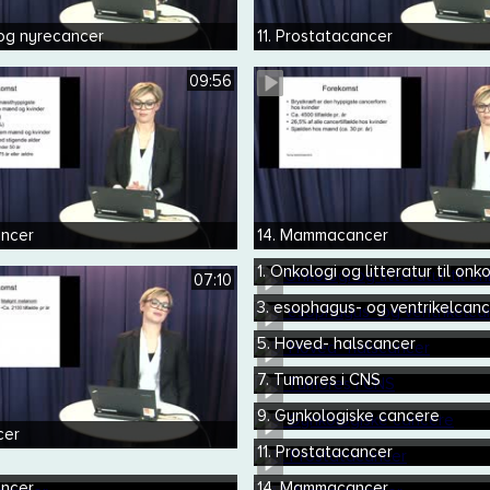
 og nyrecancer
11. Prostatacancer
09:56
ancer
14. Mammacancer
1. Onkologi og litteratur til onk
07:10
3. esophagus- og ventrikelcanc
5. Hoved- halscancer
7. Tumores i CNS
9. Gynkologiske cancere
cer
11. Prostatacancer
ancer
14. Mammacancer