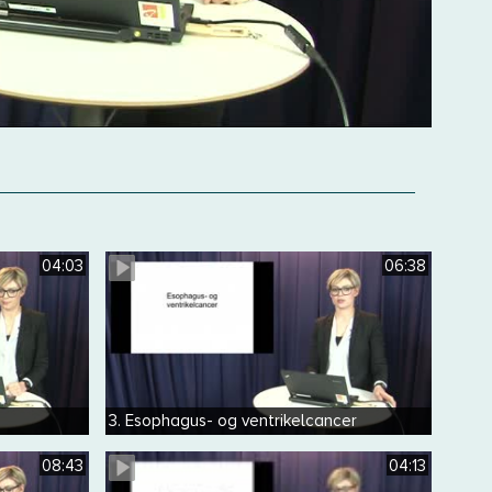
04:03
06:38
3. Esophagus- og ventrikelcancer
08:43
04:13