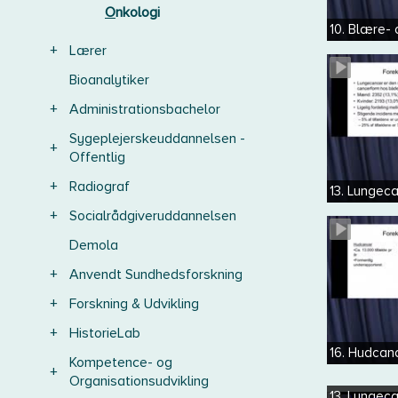
Onkologi
10. Blære-
+
Lærer
Bioanalytiker
+
Administrationsbachelor
Sygeplejerskeuddannelsen -
+
Offentlig
+
Radiograf
13. Lungec
+
Socialrådgiveruddannelsen
Demola
+
Anvendt Sundhedsforskning
+
Forskning & Udvikling
+
HistorieLab
16. Hudcan
Kompetence- og
+
Organisationsudvikling
13. Lungec