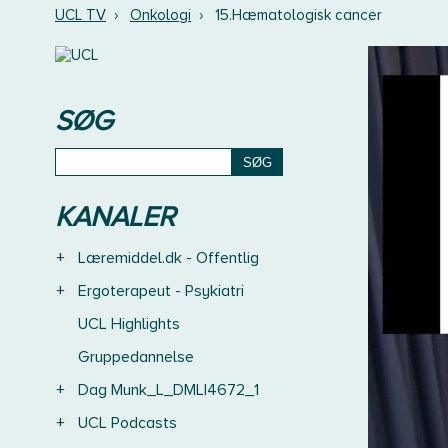
UCL TV
›
Onkologi
›
15.Hæmatologisk cancer
SØG
KANALER
+
Læremiddel.dk - Offentlig
+
Ergoterapeut - Psykiatri
UCL Highlights
Gruppedannelse
+
Dag Munk_L_DMLI4672_1
+
UCL Podcasts