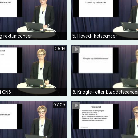
og rektumcancer
5. Hoved- halscancer
06:13
 i CNS
8. Knogle- eller bløddelscance
07:05