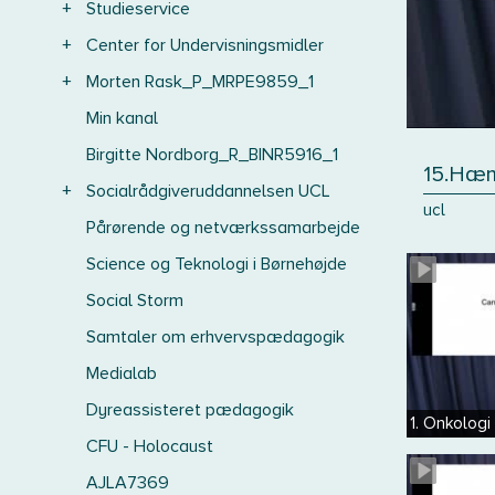
+
Studieservice
+
Center for Undervisningsmidler
+
Morten Rask_P_MRPE9859_1
Min kanal
Birgitte Nordborg_R_BINR5916_1
15.Hæm
+
Socialrådgiveruddannelsen UCL
ucl
Pårørende og netværkssamarbejde
Science og Teknologi i Børnehøjde
Social Storm
Samtaler om erhvervspædagogik
Medialab
Dyreassisteret pædagogik
1. Onkologi 
CFU - Holocaust
AJLA7369