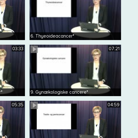
6. Thyeoideacancer*
03:33
07:21
r*
9. Gynækologiske cancere*
05:35
04:59