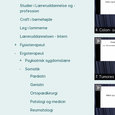
Studier i Læreruddannelse og -
profession
Craft i børnehøjde
Leg i lommerne
4. Colon- 
Læreruddannelsen - Intern
+
Fysioterapeut
-
Ergoterapeut
+
Psykiatrisk sygdomslære
-
Somatik
Pædiatri
7. Tumores
Geriatri
Ortopædkirurgi
Patologi og medicin
Reumatologi