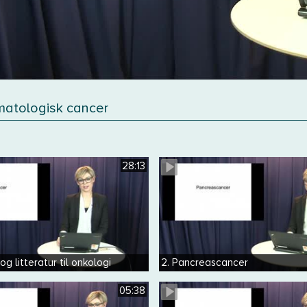
atologisk cancer
28:13
og litteratur til onkologi
2. Pancreascancer
05:38