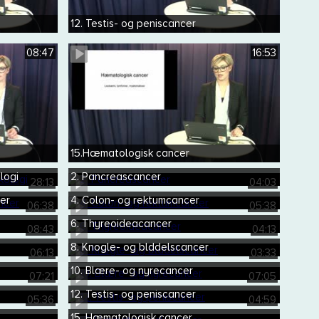
12. Testis- og peniscancer
08:47
16:53
15.Hæmatologisk cancer
ologi
2. Pancreascancer
28:13
04:03
er
4. Colon- og rektumcancer
06:38
05:38
6. Thyreoideacancer
08:43
04:13
8. Knogle- og blddelscancer
06:13
03:33
10. Blære- og nyrecancer
07:21
07:05
12. Testis- og peniscancer
05:36
04:59
15. Hæmatologisk cancer