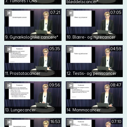
7. Tumores i CNS
bløddelscancer*
07:21
07:05
9. Gynækologiske cancere*
10. Blære- og nyrecancer
05:35
04:59
11. Prostatacancer
12. Testis- og peniscancer
09:56
08:47
13. Lungecancer
14. Mammacancer
16:53
07:10