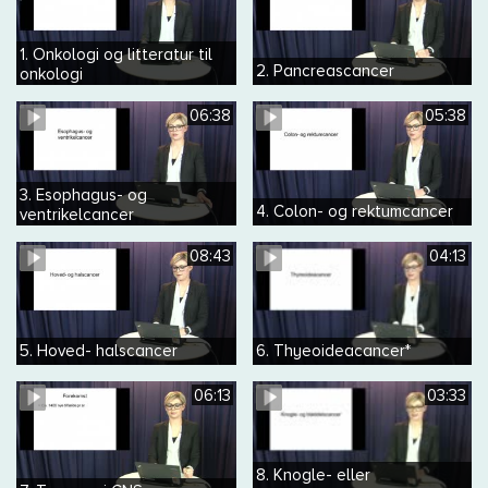
1. Onkologi og litteratur til
2. Pancreascancer
onkologi
06:38
05:38
3. Esophagus- og
4. Colon- og rektumcancer
ventrikelcancer
08:43
04:13
5. Hoved- halscancer
6. Thyeoideacancer*
06:13
03:33
8. Knogle- eller