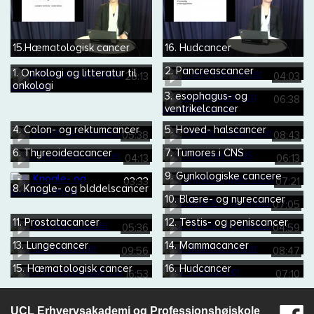
15.Hæmatologisk cancer
16. Hudcancer
2. Pancreascancer
1. Onkologi og litteratur til
28:13
04:03
onkologi
3. esophagus- og
06:38
ventrikelcancer
4. Colon- og rektumcancer
5. Hoved- halscancer
05:38
08:43
6. Thyreoideacancer
7. Tumores i CNS
04:13
06:13
9. Gynkologiske cancere
03:33
07:21
8. Knogle- og blddelscancer
10. Blære- og nyrecancer
07:05
11. Prostatacancer
12. Testis- og peniscancer
05:36
04:59
13. Lungecancer
14. Mammacancer
09:56
08:47
15. Hæmatologisk cancer
16. Hudcancer
16:53
07:10
UCL Erhvervsakademi og Professionshøjskole