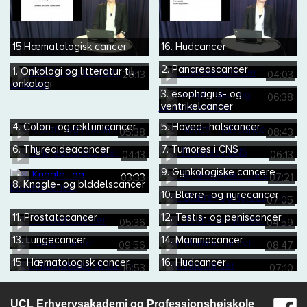
15.Hæmatologisk cancer
16. Hudcancer
2. Pancreascancer
1. Onkologi og litteratur til
28:13
04:03
onkologi
3. esophagus- og
06:38
ventrikelcancer
4. Colon- og rektumcancer
5. Hoved- halscancer
05:38
08:43
6. Thyreoideacancer
7. Tumores i CNS
04:13
06:13
9. Gynkologiske cancere
03:33
07:21
8. Knogle- og blddelscancer
10. Blære- og nyrecancer
07:05
11. Prostatacancer
12. Testis- og peniscancer
05:36
04:59
13. Lungecancer
14. Mammacancer
09:56
08:47
15. Hæmatologisk cancer
16. Hudcancer
16:53
07:10
UCL Erhvervsakademi og Professionshøjskole