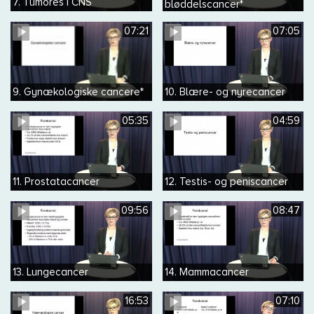
7. Tumores i CNS
bløddelscancer*
07:21
07:05
9. Gynækologiske cancere*
10. Blære- og nyrecancer
05:35
04:59
11. Prostatacancer
12. Testis- og peniscancer
09:56
08:47
13. Lungecancer
14. Mammacancer
16:53
07:10