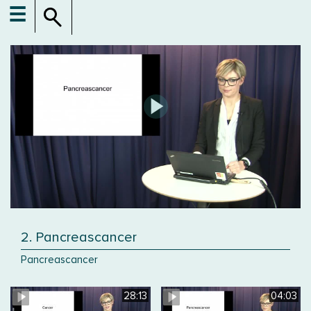
☰
2. Pancreascancer
Pancreascancer
28:13
04:03