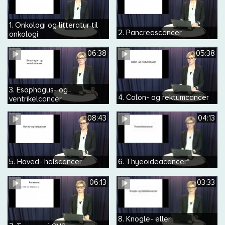
1. Onkologi og litteratur til
2. Pancreascancer
onkologi
06:38
05:38
3. Esophagus- og
4. Colon- og rektumcancer
ventrikelcancer
08:43
04:13
5. Hoved- halscancer
6. Thyeoideacancer*
06:13
03:33
8. Knogle- eller