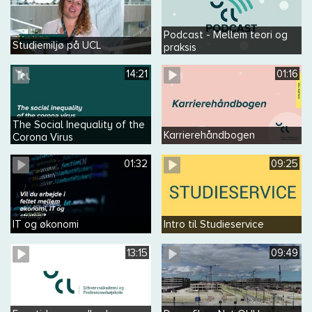
Podcast - Mellem teori og
Studiemiljø på UCL
praksis
14:21
01:16
The Social Inequality of the
Karrierehåndbogen
Corona Virus
01:32
09:25
IT og økonomi
Intro til Studieservice
13:15
09:49