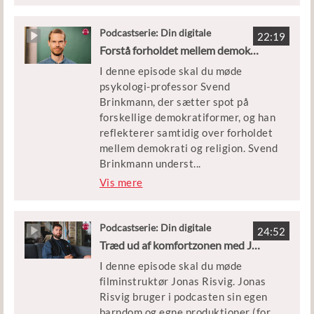
’Teknologi, Byggeri og Transport’.
dem livsmod. Forløbet behandler,
hvordan pædagogisk personale kan
Podcastserie: Din digitale
22:19
gæstelærer
arbejde med bæredygtighed i deres
Forstå forholdet mellem demokrati og religion med Svend Brinkmann
pædagogiske praksis med børn og
I denne episode skal du møde
unge.
psykologi-professor Svend
Brinkmann, der sætter spot på
Forløbet, som er knyttet til denne
forskellige demokratiformer, og han
podcast, er målrettet elever på eud
reflekterer samtidig over forholdet
på grundforløb 2 og hovedforløbet
mellem demokrati og religion. Svend
på uddannelsen til pædagogisk
Brinkmann underst
...
assistent (PAU).
reger, at man som borger har et
Vis mere
ansvar for at udvikle og videreføre
demokratiet. Hans budskab er
videre, at vi skal leve sammen i et
Podcastserie: Din digitale
24:52
gæstelærer
demokrati, selv om vi har forskellige
Træd ud af komfortzonen med Jonas Risvig
livsanskuelser og tro.
I denne episode skal du møde
filminstruktør Jonas Risvig. Jonas
Forløbet, som er knyttet til
Risvig bruger i podcasten sin egen
podcasten, er målrettet
barndom og egne produktioner (for