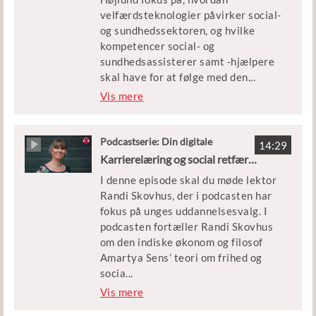
Forløbet, som er knyttet til
velfærdsteknologier påvirker social-
podcasten, er målrettet elever på
og sundhedssektoren, og hvilke
eud på grundforløb 1 og kan gå på
kompetencer social- og
tværs af de fire hovedområder.
sundhedsassisterer samt -hjælpere
skal have for at følge med den
...
teknologiske udvikling. Nanna
Vis mere
Højlund, der er næstformand i
Fagbevægelsens Hovedorganisation,
giver i podcasten en række
Podcastserie: Din digitale
14:29
gæstelærer
eksempler på, hvordan ny teknologi
Karrierelæring og social retfærdighed med Randi Skovhus
kan understøtte borgeres mestring
I denne episode skal du møde lektor
af eget liv, og hvilke kompetencer
Randi Skovhus, der i podcasten har
det kræver af social- og
fokus på unges uddannelsesvalg. I
sundhedsassisterer samt -hjælpere.
podcasten fortæller Randi Skovhus
om den indiske økonom og filosof
Forløbet, som er knyttet til
Amartya Sens’ teori om frihed og
podcasten, er målrettet elever på
socia
...
eud på hovedområdet "Omsorg,
l retfærdighed. Teorien – med særlig
Vis mere
sundhed og pædagogik".
fokus på begrebet ’capabilities’ –