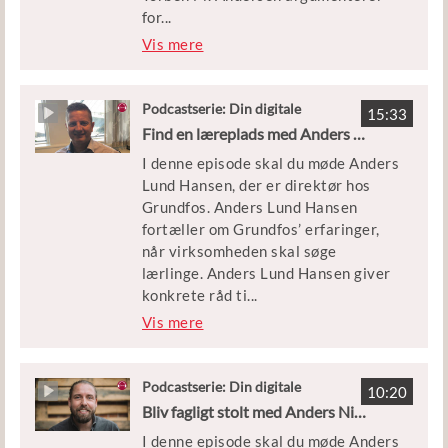
for
...
, at bæredygtighed bør spille en
Vis mere
rolle, når man skal sikre en
balanceret og langsigtet
samfundsudvikling.
Podcastserie: Din digitale
15:33
gæstelærer
Find en læreplads med Anders Lund Hansen
Forløbet, som er knyttet til
I denne episode skal du møde Anders
podcasten, er målrettet samfundsfag
Lund Hansen, der er direktør hos
og matematik på stx (3.g).
Grundfos. Anders Lund Hansen
fortæller om Grundfos’ erfaringer,
når virksomheden skal søge
lærlinge. Anders Lund Hansen giver
konkrete råd ti
...
l kommende lærlinge, der ønsker at
Vis mere
finde en læreplads. Det handler
blandt andet om motivation for at
blive faglært og at have sat sig ind i,
Podcastserie: Din digitale
10:20
gæstelærer
hvilken virksomhed man søger hos.
Bliv fagligt stolt med Anders Nielsen
I denne episode skal du møde Anders