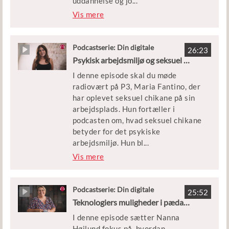
uddannelse og jo
...
erhvervsskolernes fire
b. Anne Skare Nielsen fortæller om
Vis mere
hovedområder.
’fremtidssans’ – denne fremtidssans
skal dyrkes og trænes for at kunne
træffe gode beslutninger om
Podcastserie: Din digitale
26:23
gæstelærer
uddannelse og job.
Psykisk arbejdsmiljø og seksuel chikane med Maria Fantino
I denne episode skal du møde
Forløbet, som er knyttet til
radiovært på P3, Maria Fantino, der
podcasten, er målrettet
har oplevet seksuel chikane på sin
grundskoleelever i udskolingen.
arbejdsplads. Hun fortæller i
podcasten om, hvad seksuel chikane
betyder for det psykiske
arbejdsmiljø. Hun bl
...
iver interviewet af adjunkt Ane
Vis mere
Wolfsberg, og sammen udfolder de
dimensioner af psykisk arbejdsmiljø
med udgangspunkt i Maria Fantinos
Podcastserie: Din digitale
25:52
gæstelærer
personlige oplevelser med seksuel
Teknologiers muligheder i pædagogik og sundhed med Nanna Højlund
chikane.
I denne episode sætter Nanna
Højlund fokus på, hvordan