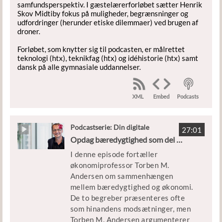
samfundsperspektiv. I gæstelærerforløbet sætter Henrik
Skov Midtiby fokus på muligheder, begrænsninger og
udfordringer (herunder etiske dilemmaer) ved brugen af
droner.
Forløbet, som knytter sig til podcasten, er målrettet
teknologi (htx), teknikfag (htx) og idéhistorie (htx) samt
dansk på alle gymnasiale uddannelser.
XML
Podcasts
Embed
Podcastserie: Din digitale
27:01
gæstelærer
Opdag bæredygtighed som del af økonomi med Torben M. Andersen
I denne episode fortæller
økonomiprofessor Torben M.
Andersen om sammenhængen
mellem bæredygtighed og økonomi.
De to begreber præsenteres ofte
som hinandens modsætninger, men
Torben M. Andersen argumenterer