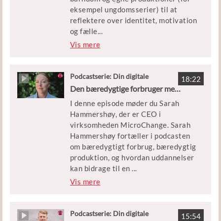
grundskoleelever i udskolingen.
eksempel ungdomsserier) til at
reflektere over identitet, motivation
og fælle
...
sskab. Han fortæller egne erfaringer
Vis mere
med at finde en retning og skabe sin
egen identitet, om vigtigheden af at
være en del af et fællesskab og om
Podcastserie: Din digitale
18:22
gæstelærer
at forfølge sine drømme.
Den bæredygtige forbruger med Sarah Hammershøy
I denne episode møder du Sarah
Forløbet, som knytter sig til
Hammershøy, der er CEO i
podcasten, er målrettet elever i
virksomheden MicroChange. Sarah
8.-10. klasse.
Hammershøy fortæller i podcasten
om bæredygtigt forbrug, bæredygtig
produktion, og hvordan uddannelser
kan bidrage til en
...
bæredygtig udvikling. Forløbet åbner
Vis mere
op for refleksioner om holdninger til
bæredygtighed, og hvordan man
finder ud af, om virksomheder
Podcastserie: Din digitale
15:54