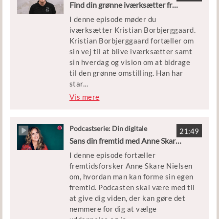
gæstelærer
producerer bæredygtigt. Sarah
Find din grønne iværksætter frem med Kristian Borbjerggaard
Hammershøy kommer også ind på,
I denne episode møder du
hvordan man kan arbejde med
iværksætter Kristian Borbjerggaard.
markedsføring i relation til
Kristian Borbjerggaard fortæller om
bæredygtige valg hos forbrugerne.
sin vej til at blive iværksætter samt
sin hverdag og vision om at bidrage
Forløbet, som knytter sig til
til den grønne omstilling. Han har
podcasten, er målrettet elever på
star
...
grundforløb 1 og 2 på hovedområdet
tet virksomheden Venø Seafood, og
Vis mere
’Handel, kontor og
han blev allerede inspireret til at
forretningsservice’.
starte egen virksomhed, da han gik
på HTX-uddannelsen i Holstebro.
Podcastserie: Din digitale
21:49
gæstelærer
Hør podcasten og bliv inspireret til,
Sans din fremtid med Anne Skare Nielsen
hvordan man kommer i gang som
I denne episode fortæller
iværksætter.
fremtidsforsker Anne Skare Nielsen
om, hvordan man kan forme sin egen
Forløbet, som knytter sig til
fremtid. Podcasten skal være med til
podcasten, er målrettet elever på
at give dig viden, der kan gøre det
eud på grundforløb 1 og 2 samt
nemmere for dig at vælge
hovedforløb på tværs af