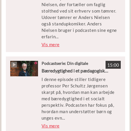
Forløbet, som er knyttet til
Nielsen, der fortæller om faglig
podcasten, er målrettet elever på
stolthed ved sit erhverv som tømrer.
eud på grundforløb 1 og 2 på tværs
Udover tømrer er Anders Nielsen
af hovedområderne.
også standupkomiker. Anders
Nielsen bruger i podcasten sine egne
erfarin
...
ger til at reflektere over, hvad faglig
Vis mere
stolthed er for ham. Det handler
blandt andet om at være med til at
hjælpe danskere med at udføre deres
Podcastserie: Din digitale
15:00
gæstelærer
projekter og visioner i hjemmet.
Bæredygtighed i et pædagogisk perspektiv med Per Schultz Jørgensen
Anders Nielsen vil gerne være et
I denne episode stiller tidligere
forbillede for de unge, der ønsker at
professor Per Schultz Jørgensen
vælge en erhvervsuddannelse og stå
skarpt på, hvordan man kan arbejde
ved det!
med bæredygtighed i et socialt
perspektiv. Podcasten har fokus på,
Forløbet, som er knyttet til denne
hvordan man understøtter børn og
podcast, er målrettet elever på eud
unges evn
...
på grundforløb 1 og 2 samt
e til at klare udfordringer, blandt
Vis mere
hovedforløb på hovedområdet
andet ved at arbejde med at give