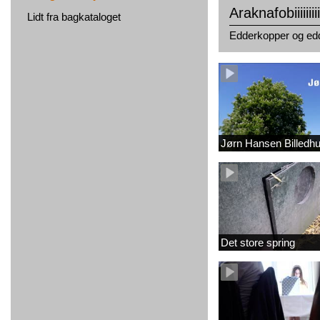
Araknafobiiiiiii
Lidt fra bagkataloget
Edderkopper og ed
Jørn Hansen Billedh
Det store spring