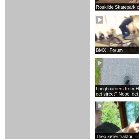
Roskilde Skatepark 
BMX i Forum
Longboarders from H
det street? Nope, det
Theo kører traktor