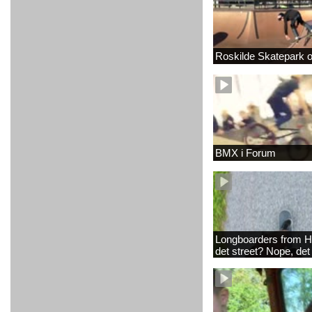
Roskilde Skatepark 
BMX i Forum
Longboarders from H
det street? Nope, det