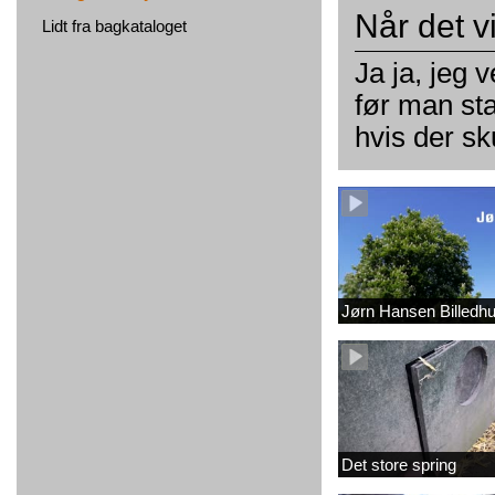
Når det v
Lidt fra bagkataloget
Ja ja, jeg 
før man sta
hvis der s
Jørn Hansen Billedh
Det store spring