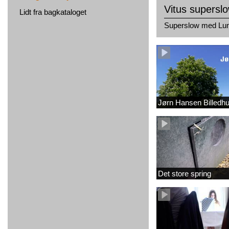
Vitus supersl
Lidt fra bagkataloget
Superslow med Lu
Jørn Hansen Billedh
Det store spring