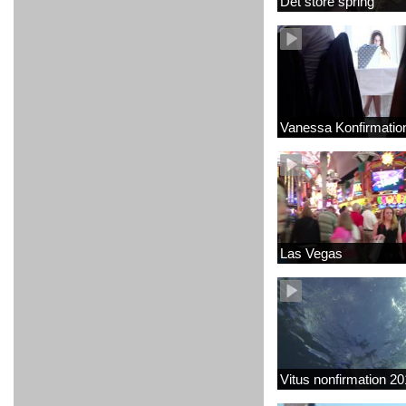
Det store spring
Vanessa Konfirmatio
Las Vegas
Vitus nonfirmation 2