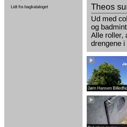
Theos su
Lidt fra bagkataloget
Ud med col
og badmint
Alle roller
drengene i 
Jørn Hansen Billedh