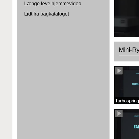
Længe leve hjemmevideo
Lidt fra bagkataloget
Mini-R
Turbosprin