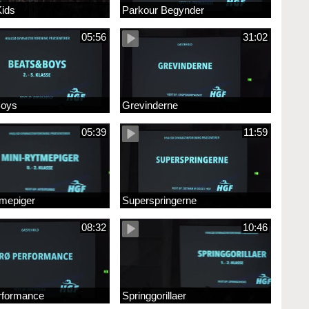
ids
Parkour Begynder
05:56
31:02
Boys
Grevinderne
05:39
11:59
tmepiger
Superspringerne
08:32
10:46
rformance
Springgorillaer