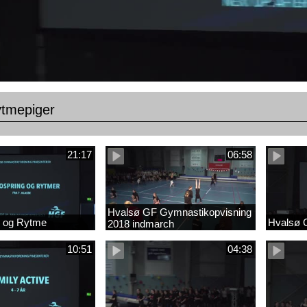
ytmepiger
21:17
06:58
Hvalsø GF Gymnastikopvisning
g og Rytme
Hvalsø 
2018 indmarch
10:51
04:38