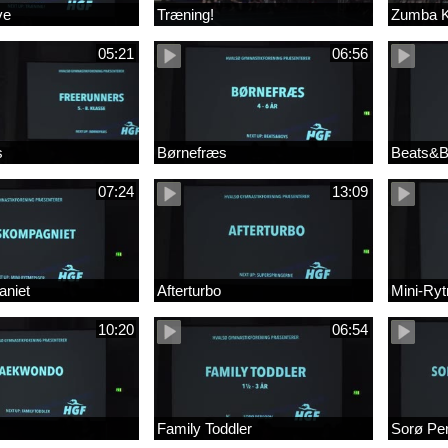
ve
Træning!
Zumba K
05:21
06:56
s
Børnefræs
Beats&
07:24
13:09
niet
Afterturbo
Mini-Ry
10:20
06:54
Family Toddler
Sorø Pe