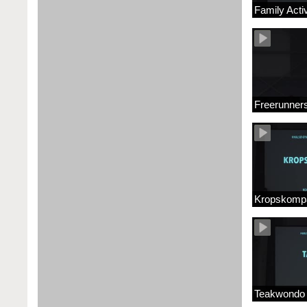
Family Acti
Freerunner
Kropskompa
Teakwondo