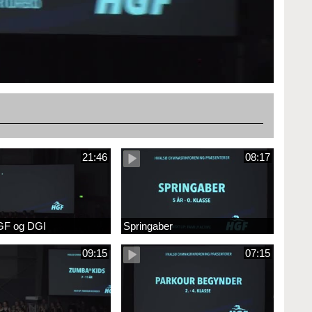
21:46
08:17
GF og DGI
Springaber
09:15
07:15