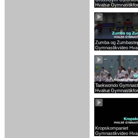
Hvalsø Gymnastikfor
Zumba og Zumbaste
Gymnastikvideo Hva
Gymnastikforening 2
Taekwondo Gymnasti
Hvalsø Gymnastikfor
Kropskompaniet
Gymnastikvideo Hva