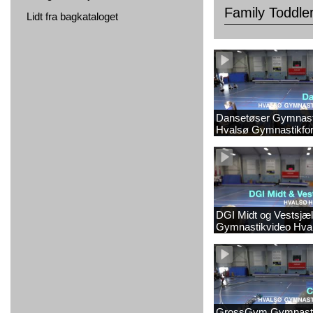
Family Toddle
Lidt fra bagkataloget
Dansetøser Gymnast
Hvalsø Gymnastikfor
DGI Midt og Vestsjæl
Gymnastikvideo Hva
Gymnastikforening 2
GrossGym Gymnasti