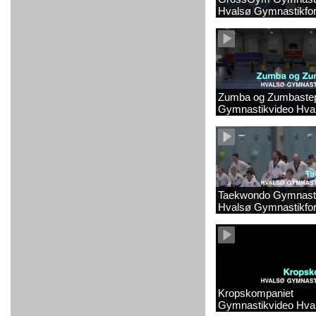
Hvalsø Gymnastikfor
Zumba og Zumbaste
Gymnastikvideo Hva
Gymnastikforening 2
Taekwondo Gymnasti
Hvalsø Gymnastikfor
Kropskompaniet
Gymnastikvideo Hva