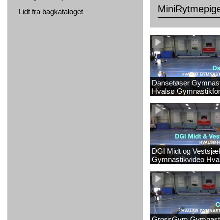
MiniRytmepige
Lidt fra bagkataloget
Dansetøser Gymnast
Hvalsø Gymnastikfor
DGI Midt og Vestsjæl
Gymnastikvideo Hva
Gymnastikforening 2
GrossGym Gymnasti