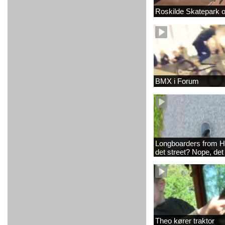
Roskilde Skatepark 
BMX i Forum
Longboarders from H
det street? Nope, det
Theo kører traktor