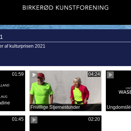
21
er af kulturprisen 2021
01:59
04:24
adine
Frivillige Stjernestunder
Ungdomsled
01:45
02:20