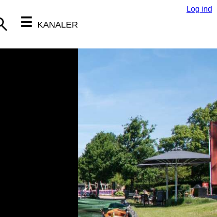
Log ind
☰
KANALER