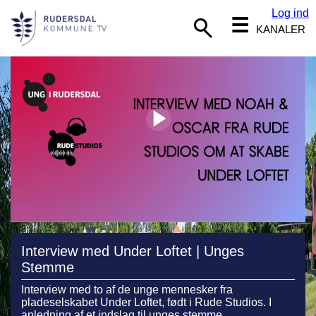
Log ind
☰
KANALER
Interview med Under Loftet | Unges
Stemme
Interview med to af de unge mennesker fra
pladeselskabet Under Loftet, født i Rude Studios. I
anledning af et indslag til unges stemme.