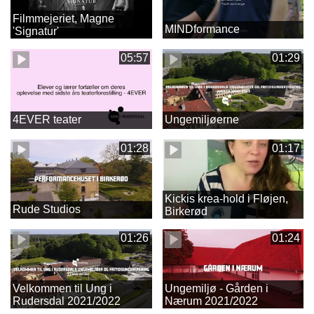
Filmmejeriet, Magne
MINDformance
'Signatur'
05:57
01:29
4EVER teater
Ungemiljøerne
01:28
01:17
Kickis krea-hold i Fløjen,
Rude Studios
Birkerød
01:26
01:24
Velkommen til Ung i
Ungemiljø - Gården i
Rudersdal 2021/2022
Nærum 2021/2022