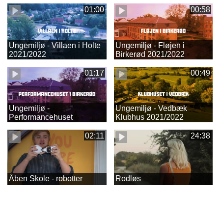
01:00
00:58
Ungemiljø - Villaen i Holte
Ungemiljø - Fløjen i
2021/2022
Birkerød 2021/2022
01:17
00:49
Ungemiljø -
Ungemiljø - Vedbæk
Performancehuset
Klubhus 2021/2022
2021/2022
02:11
24:38
Åben Skole - robotter
Rodløs