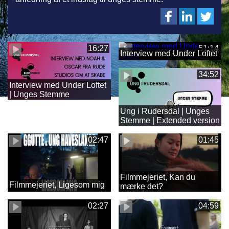
16:27
51:14
Interview med Under Loftet
34:52
Interview med Under Loftet
| Unges Stemme
Ung i Rudersdal | Unges
Stemme | Extended version
02:47
01:45
Filmmejeriet, Kan du
Filmmejeriet, Ligesom mig
mærke det?
02:27
04:59