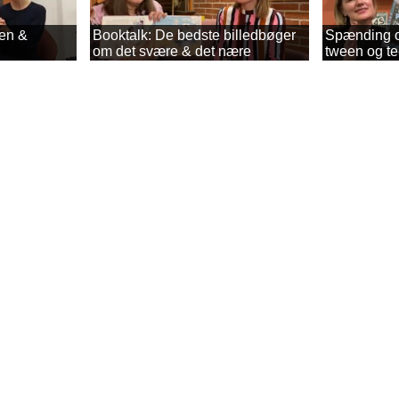
een &
Booktalk: De bedste billedbøger
Spænding og
om det svære & det nære
tween og t