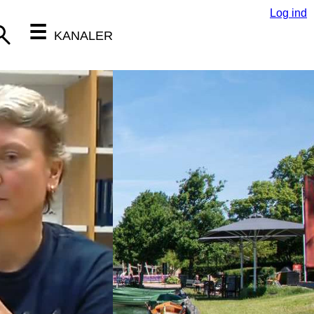
Log ind
☰
KANALER