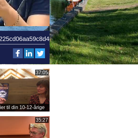
225cd06aa59c8d4a379233ac.mp4
37:05
d4a379233ac.mp4
er til din 10-12-årige
35:27