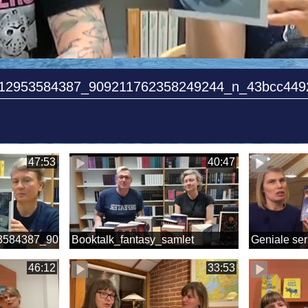
12953584387_909211762358249244_n_43bcc449
47:53
40:47
3584387_909211762358249244_n_43bcc449225cd06aa59c8
Booktalk_fantasy_samlet
Geniale seri
46:12
33:53