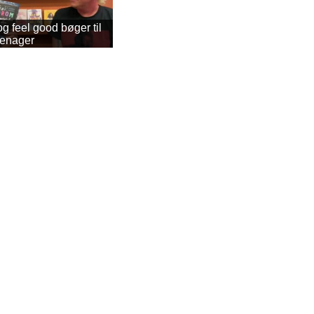
 feel good bøger til
eenager