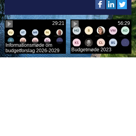
29:21
56:29
Informationsmøde om
Budgetmøde 2023
budgetforslag 2026-2029