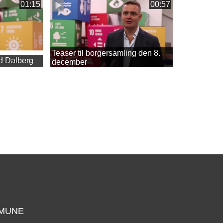
01:15
00:57
Teaser til borgersamling den 8.
d Dalberg
december
MUNE