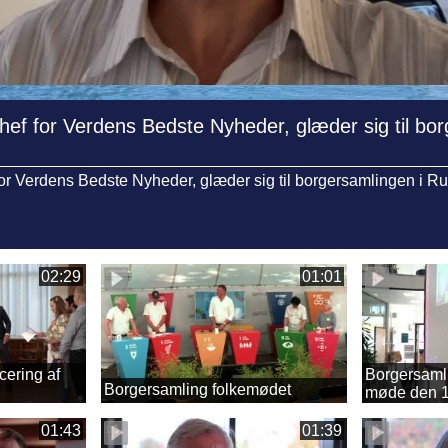
ef for Verdens Bedste Nyheder, glæder sig til bor
or Verdens Bedste Nyheder, glæder sig til borgersamlingen i R
02:29
01:01
ering af
Borgersaml
Borgersamling folkemødet
møde den 1
01:43
01:39