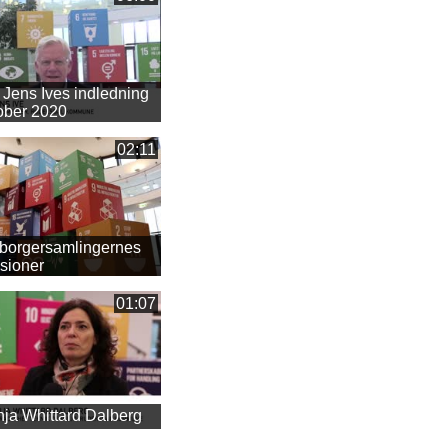
Jens Ives indledning
ober 2020
02:11
 borgersamlingernes
ksioner
01:07
ja Whittard Dalberg