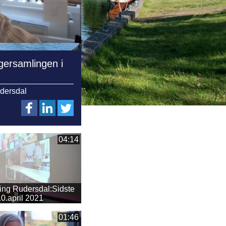
gersamlingen i
udersdal
04:14
ing Rudersdal:Sidste
0.april 2021
01:46