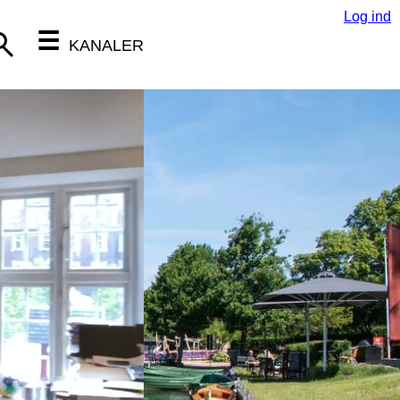
Log ind
☰
KANALER