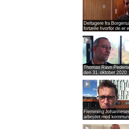
Deltagere fra Borgers
fortælle hvorfor de er 
Borgersamlngen
Thomas Ravn Peders
den 31. oktober 2020
Flemming Johannesen
arbejdet med kommuni
Byen og skal være en 
borgersamlingen