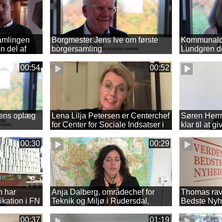
amlingen
Borgmester Jens Ive om første
Kommunaldir
en del af
borgersamling
Lundgren d
00:54
00:52
ens oplæg
Lena Lilja Petersen er Centerchef
Søren Herm
for Center for Sociale Indsatser i
klar til at 
Rudersdal
00:30
00:29
 har
Anja Dalberg, områdechef for
Thomas ravn
kation i FN
Teknik og Miljø i Rudersdal,
Bedste Nyhe
del af
glæder sig til at arbejde med FN's
borgersaml
verdensmål
00:37
01:19