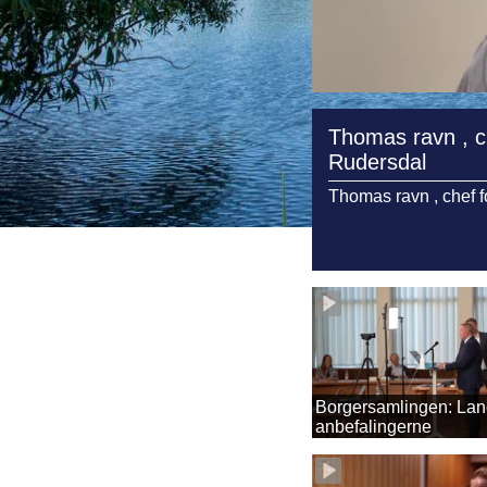
Thomas ravn , ch
Rudersdal
Thomas ravn , chef f
Borgersamlingen: Lanc
anbefalingerne