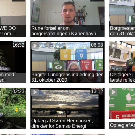
a WE DO
Rune fortæller om
Borgmester 
er om
borgersamlingen i København
den 31. okt
dersdal
16:32
06:08
um med
Birgitte Lundgrens indledning den
Deltagere i
en
31. oktober 2020
første refle
02:23
13:12
ns
Oplæg af Søren Hermansen,
Oplæg af An
direktør for Samsø Energi
Akademi