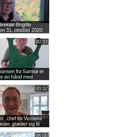
ektør Birgitte
en 31. oktober 2020
00:33
ansen fra Samsø er
give en hånd med
00:32
 , chef for Verdens
der, glæder sig til
ingen i Rudersdal
06:00