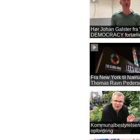
Hør Johan Galster fr
DEMOCRACY fortæll
borgersamlingen i Ru
Fra New York til Nær
Thomas Ravn Peders
Kommunalbestyrelse
opfordring