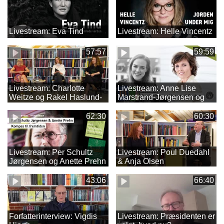
Livestream: Eva Tind
Livestream: Helle Vincentz
57:57
59:59
Livestream: Charlotte
Livestream: Anne Lise
Weitze og Rakel Haslund-
Marstrand-Jørgensen og
Gjerrild
Gry Jexen
62:30
60:30
Livestream: Per Schultz
Livestream: Poul Duedahl
Jørgensen og Anette Prehn
& Anja Olsen
43:06
66:40
Forfatterinterview: Vigdis
Livestream: Præsidenten er