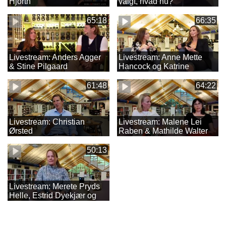
Hjorth
valgt, hvad nu?
65:18
66:35
Livestream: Anders Agger
Livestream: Anne Mette
& Stine Pilgaard
Hancock og Katrine
Engberg
61:48
64:22
Livestream: Christian
Livestream: Malene Lei
Ørsted
Raben & Mathilde Walter
Clark
50:13
Livestream: Merete Pryds
Helle, Estrid Dyekjær og
Bo Reinholdt