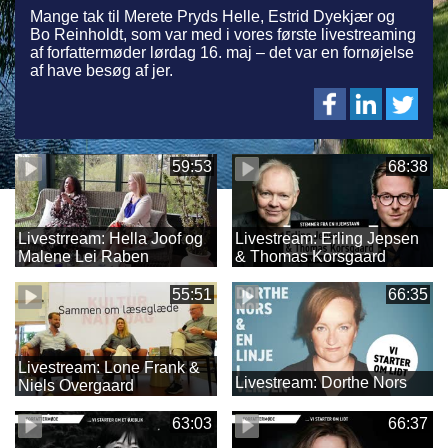
Mange tak til Merete Pryds Helle, Estrid Dyekjær og
Bo Reinholdt, som var med i vores første livestreaming
af forfattermøder lørdag 16. maj – det var en fornøjelse
af have besøg af jer.
59:53
68:38
Livestrream: Hella Joof og
Livestream: Erling Jepsen
Malene Lei Raben
& Thomas Korsgaard
55:51
66:35
Livestream: Lone Frank &
Livestream: Dorthe Nors
Niels Overgaard
63:03
66:37