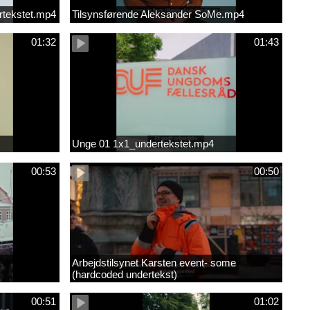
rtekstet.mp4
Tilsynsførende Aleksander SoMe.mp4
01:32
01:43
Unge 01 1x1_undertekstet.mp4
00:53
00:50
Arbejdstilsynet Karsten event- some
(hardcoded undertekst)
00:51
01:02