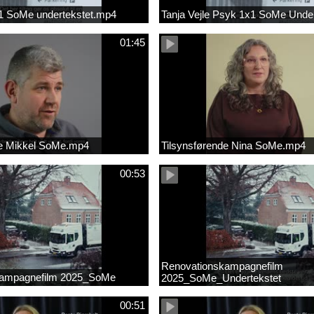
x1 SoMe undertekstet.mp4
Tanja Vejle Psyk 1x1 SoMe Unde
01:45
de Mikkel SoMe.mp4
Tilsynsførende Nina SoMe.mp4
00:53
Renovationskampagnefilm
kampagnefilm 2025_SoMe
2025_SoMe_Undertekstet
00:51