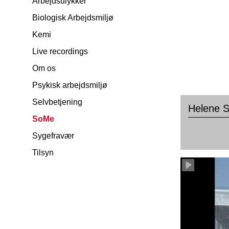
Arbejdsulykker
Biologisk Arbejdsmiljø
Kemi
Live recordings
Om os
Psykisk arbejdsmiljø
Selvbetjening
Helene 
SoMe
Sygefravær
Tilsyn