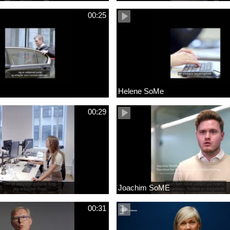
00:25
Helene SoMe
00:29
Joachim SoME
00:31