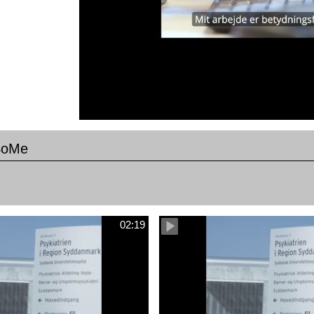
SoMe
02:19