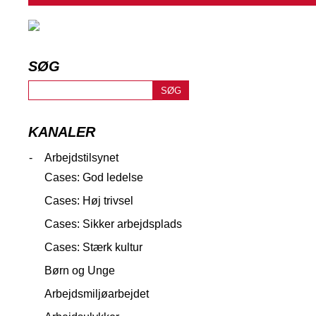
SØG
KANALER
-
Arbejdstilsynet
Cases: God ledelse
Cases: Høj trivsel
Cases: Sikker arbejdsplads
Cases: Stærk kultur
Børn og Unge
Arbejdsmiljøarbejdet