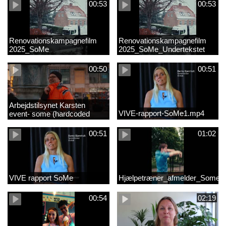
00:53
00:53
Renovationskampagnefilm
Renovationskampagnefilm
2025_SoMe
2025_SoMe_Undertekstet
00:50
00:51
Arbejdstilsynet Karsten
VIVE-rapport-SoMe1.mp4
event- some (hardcoded
undertekst)
00:51
01:02
VIVE rapport SoMe
Hjælpetræner_afmelder_Some.
00:54
02:19