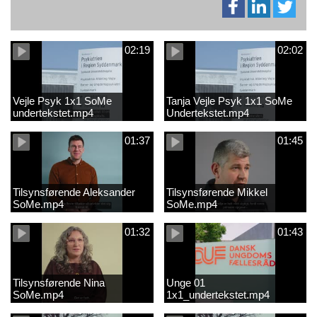
02:19
02:02
Vejle Psyk 1x1 SoMe
Tanja Vejle Psyk 1x1 SoMe
undertekstet.mp4
Undertekstet.mp4
01:37
01:45
Tilsynsførende Aleksander
Tilsynsførende Mikkel
SoMe.mp4
SoMe.mp4
01:32
01:43
Tilsynsførende Nina
Unge 01
SoMe.mp4
1x1_undertekstet.mp4