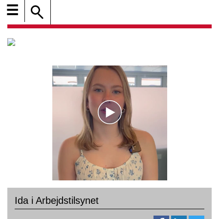
☰
Ida i Arbejdstilsynet