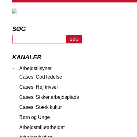
SØG
KANALER
-
Arbejdstilsynet
Cases: God ledelse
Cases: Høj trivsel
Cases: Sikker arbejdsplads
Cases: Stærk kultur
Børn og Unge
Arbejdsmiljøarbejdet