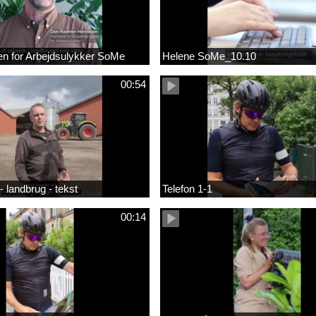
en for Arbejdsulykker SoMe
Helene SoMe_10.10
00:54
landbrug - tekst
Telefon 1-1
00:14