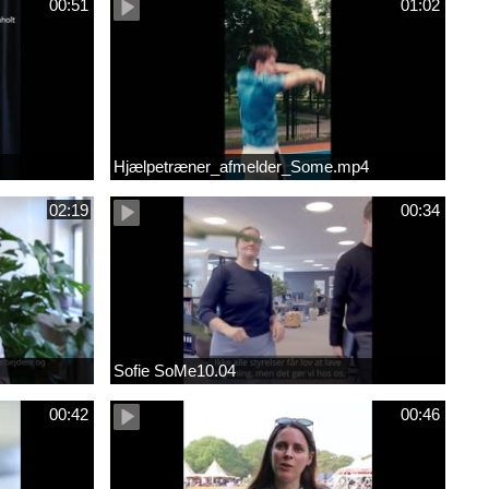
00:51
01:02
Hjælpetræner_afmelder_Some.mp4
02:19
00:34
Sofie SoMe10.04
00:42
00:46