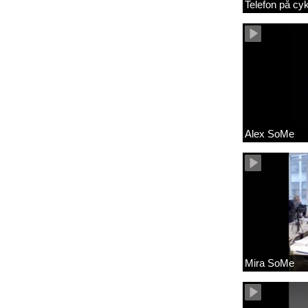
Telefon på cyk
Alex SoMe
Mira SoMe