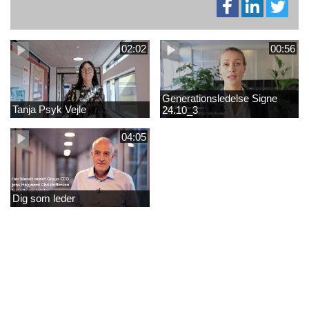
02:02
00:56
Generationsledelse Signe
Tanja Psyk Vejle
24.10_3
04:05
Dig som leder