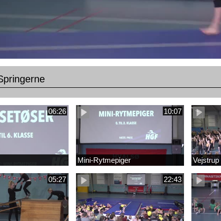
Springerne
06:26
10:07
Mini-Rytmepiger
Vejstrup
05:27
22:43