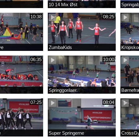
10 14 Mix Øst
Springab
10:38
08:25
ve
ZumbaKids
Kropsko
06:35
10:00
Springgorilaer.
Børnefr
07:25
08:04
e
Super Springerne
CrossG