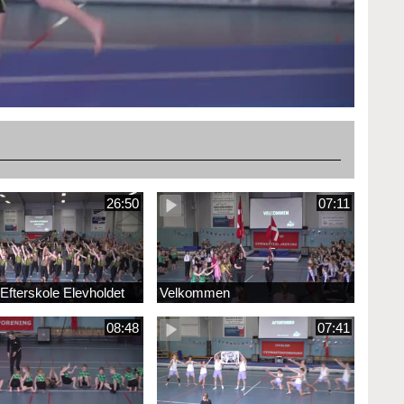
26:50
07:11
 Efterskole Elevholdet
Velkommen
08:48
07:41