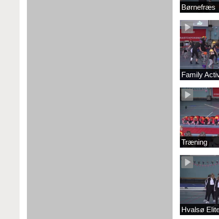
Børnefræs
Family Acti
Træning
Hvalsø Elit