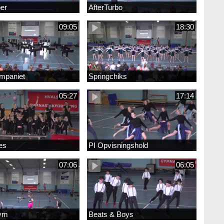
er
AfterTurbo
09:05
18:30
mpaniet
Springchiks
05:27
17:14
æs
PI Opvisningshold
07:06
06:05
ym
Beats & Boys