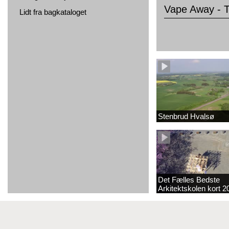
Vape Away - 
Lidt fra bagkataloget
Stenbrud Hvalsø
Det Fælles Bedste
Arkitektskolen kort 2