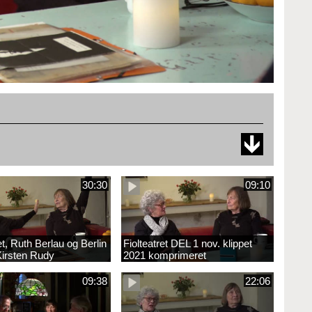
30:30
09:10
et, Ruth Berlau og Berlin
Fiolteatret DEL 1 nov. klippet
irsten Rudy
2021 komprimeret
09:38
22:06