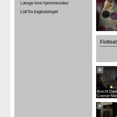
Længe leve hjemmevideo
Lidt fra bagkataloget
Fioltea
Brecht Død
Cremer Mer
colorgradet