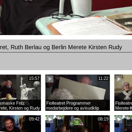
tret, Ruth Berlau og Berlin Merete Kirsten Rudy
15:57
11:22
smaske Fritz
Fiolteatret Programmer
Fiolteatr
ete, Kirsten og Rudy
medarbejdere og avisudklip
Merete K
klippet nov. 2021
09:42
08:19