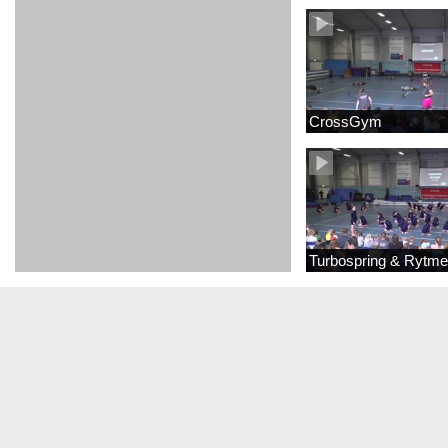
CrossGym
Turbospring & Rytme