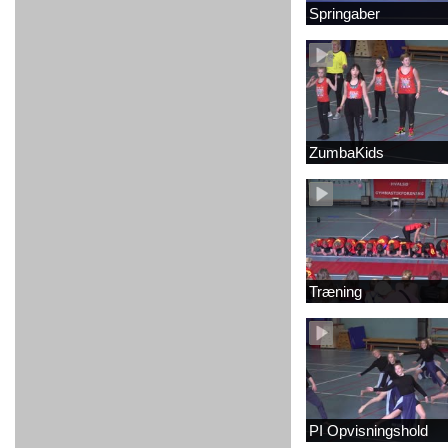
Springaber
ZumbaKids
Træning
PI Opvisningshold