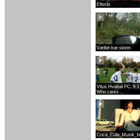
Efterår
Væltet træ storm
Vitus Hvalsø FC. 9-
Who cares ...
Coca_Cola_Musik_