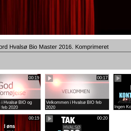
ord Hvalsø Bio Master 2016. Komprimeret
00:19
00:17
i Hvalsø BIO og
Velkommen i Hvalsø BIO feb
Ingen Ko
 feb 2020
2020
00:19
00:20