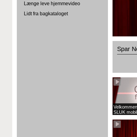
Længe leve hjemmevideo
Lidt fra bagkataloget
Spar N
Velkommen 
SLUK mobil