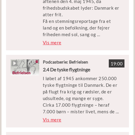
aftenen den 4. maj 1945, da
frihedsbudskabet lyder: Danmark er
Udgivet af Børne- og
atter frit.
Undervisningsministeriet
Få en stemningsreportage fra et
land og en befolkning, der fejrer
friheden med sol, sang og
...
skåltaler – men også med stor
Vis mere
hævntørst over for landsforrædere.
Medvirkende: Historiker Claus
Podcastserie: Befrielsen
19:00
Bundgård Christensen
2.4 De tyske flygtninge
I løbet af 1945 ankommer 250.000
Klip: DR, Frihedsmuseet,
tyske flygtninge til Danmark. De er
Filmcentralen, Radio Syd, Nils
på flugt fra krig og rædsler, de er
Svalebøgs dokumentarfilm ’Jeg
udsultede, og mange er syge.
glemmer det aldrig - en
Cirka 17.000 flygtninge – heraf
modstandsmands erindringer’ og
7.000 børn – mister livet, mens de
...
Københavns Beredskab.
opholder sig i danske flygtningelejre
Vis mere
i årene 1945-49.
Udgivet af Børne- og
Undervisningsministeriet