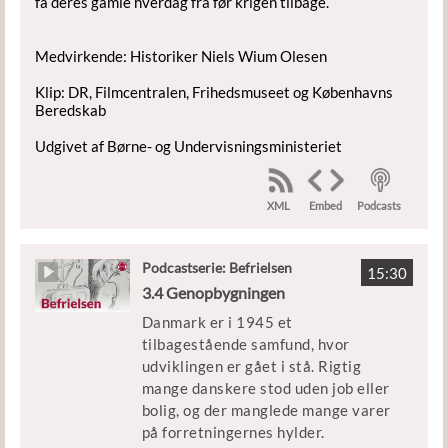
få deres gamle hverdag fra før krigen tilbage.
Medvirkende: Historiker Niels Wium Olesen
Klip: DR, Filmcentralen, Frihedsmuseet og Københavns
Beredskab
Udgivet af Børne- og Undervisningsministeriet
XML
Podcasts
Embed
Podcastserie: Befrielsen
15:30
3.4 Genopbygningen
Danmark er i 1945 et
tilbagestående samfund, hvor
udviklingen er gået i stå. Rigtig
mange danskere stod uden job eller
bolig, og der manglede mange varer
på forretningernes hylder.