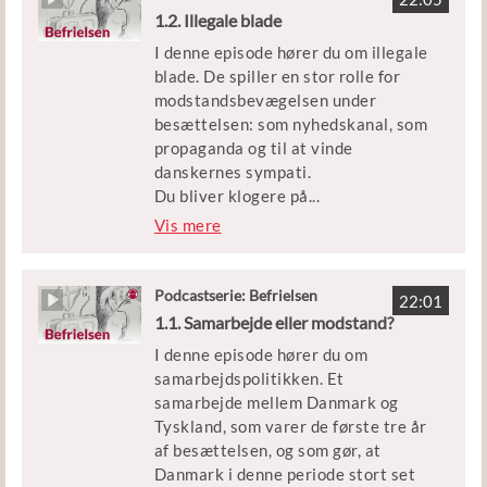
1.2. Illegale blade
Udgivet af: Børne- og
Men hvilke udfordringer knyttede
Undervisningsministeriet
I denne episode hører du om illegale
sig til stikkerlikvideringerne? Og
blade. De spiller en stor rolle for
hvilke konsekvenser havde det for
modstandsbevægelsen under
dem, der trykkede på aftrækkeren?
besættelsen: som nyhedskanal, som
propaganda og til at vinde
Episoden er en del af podcastserien
danskernes sympati.
’Befrielsen’.
Du bliver klogere på
...
, hvorfor danskere sætter livet på
Vis mere
Medvirkende: Historiker Peter
spil for at udgive blade og aviser
Birkelund
under krigen. Og hvordan de illegale
blade spiller en afgørende rolle for
Podcastserie: Befrielsen
Klip: DR, Københavns Beredskab og
22:01
modstandsarbejdet.
1.1. Samarbejde eller modstand?
Frihedsmuseet heriblandt interviews
med Jens Lillelund og Gunnar
I denne episode hører du om
Episoden er en del af podcastserien
Dyrberg
samarbejdspolitikken. Et
’Befrielsen’.
samarbejde mellem Danmark og
Udgivet af: Børne- og
Tyskland, som varer de første tre år
Medvirkende: Historiker Peter
Undervisningsministeriet
af besættelsen, og som gør, at
Birkelund
Danmark i denne periode stort set