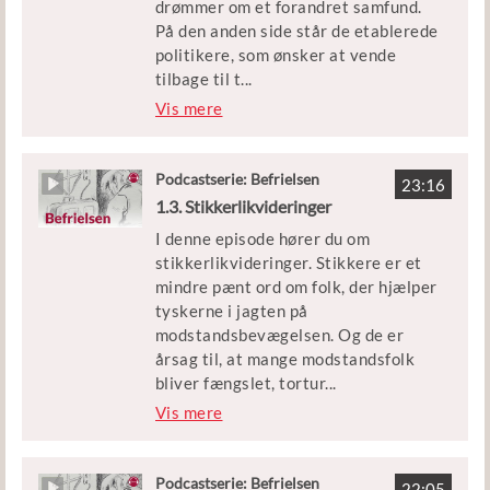
drømmer om et forandret samfund.
historiker Sofie Lene Bak
På den anden side står de etablerede
politikere, som ønsker at vende
Klip: DR og Københavns Beredskab
tilbage til t
...
iden før krigen. Find ud af, hvem der
Vis mere
Udgivet af Børne- og
vinder magtkampen, og hvordan
Undervisningsministeriet
modstandskampens barske
handlinger påvirker mange
Podcastserie: Befrielsen
23:16
modstandsfolk i årene efter krigen.
1.3. Stikkerlikvideringer
I denne episode hører du om
Episoden er en del af podcastserien
stikkerlikvideringer. Stikkere er et
’Befrielsen’.
mindre pænt ord om folk, der hjælper
tyskerne i jagten på
Medvirkende: Historiker Peter
modstandsbevægelsen. Og de er
Birkelund
årsag til, at mange modstandsfolk
bliver fængslet, tortur
...
Klip: DR, Københavns Beredskab,
eret eller i værste fald skudt under
Vis mere
Frihedsmuseet og interview med Lis
besættelsen. Derfor jager den
Mellemgaard fra ’Copenhagen Film
danske modstandsbevægelse
Company – Short & Doc’
stikkerne for at slå dem ihjel.
Podcastserie: Befrielsen
22:05