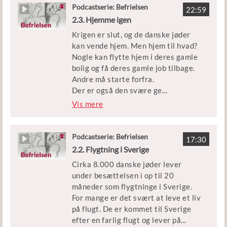
Men hvordan kommer det så vidt?
Podcastserie: Befrielsen
22:59
Hvad er det for nogle forhold, de
2.3. Hjemme igen
tyske flygtninge lever under? Og
Krigen er slut, og de danske jøder
hvorfor er der så mange flygtninge,
kan vende hjem. Men hjem til hvad?
der dør?
Nogle kan flytte hjem i deres gamle
bolig og få deres gamle job tilbage.
Episoden er en del af podcastserien
Andre må starte forfra.
’Befrielsen’.
Der er også den svære ge
...
nforening. Nogle forældre efterlod
Vis mere
Medvirkende: Historiker og tidl.
deres børn i Danmark, da de selv
overlæge Kirsten Lylloff.
flygtede til Sverige. Hvorfor gjorde
de det, og hvad får det af betydning
Podcastserie: Befrielsen
Klip: DR, Københavns Beredskab,
17:30
for familielivet?
2.2. Flygtning i Sverige
læge Gerda Seidelin Wegeners
rapport og filmen ’Danmark i lænker’.
Cirka 8.000 danske jøder lever
Og hvordan håndterer de
under besættelsen i op til 20
hjemvendte og deres omgivelser de
Udgivet af Børne- og
måneder som flygtninge i Sverige.
voldsomme oplevelser, som de
Undervisningsministeriet
For mange er det svært at leve et liv
danske jøder har gennemgået under
på flugt. De er kommet til Sverige
krigen?
efter en farlig flugt og lever på
...