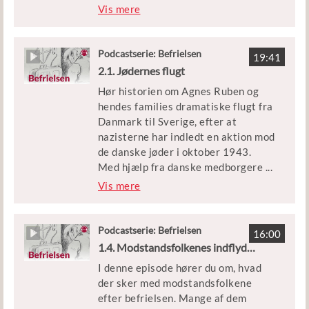
tålt ophold som flygtninge. Og
Vis mere
Episoden er en del af podcastserien
mange har familie eller venner, der
’Befrielsen’.
er blevet deporteret til
koncentrationslejren
Podcastserie: Befrielsen
Medvirkende: Allan Falk og
19:41
Theresienstadt.
2.1. Jødernes flugt
historiker Sofie Lene Bak
Hør historien om Agnes Ruben og
Episoden er en del af podcastserien
Klip: Filmcentralen og Københavns
hendes families dramatiske flugt fra
’Befrielsen’.
Beredskab
Danmark til Sverige, efter at
nazisterne har indledt en aktion mod
Medvirkende: Historiker Sofie Lene
Udgivet af Børne- og
de danske jøder i oktober 1943.
Bak
Undervisningsministeriet
Med hjælp fra danske medborgere
...
lykkedes det for næsten 8.000
Vis mere
Klip: DIIS, Københavns Beredskab og
danske jøder at flygte over Øresund
DR
og dermed undgå at blive sendt i
koncentrationslejr.
Podcastserie: Befrielsen
Udgivet af Børne- og
16:00
1.4. Modstandsfolkenes indflydelse
Undervisningsministeriet
Episoden er en del af podcastserien
I denne episode hører du om, hvad
’Befrielsen’.
der sker med modstandsfolkene
efter befrielsen. Mange af dem
Medvirkende: Agnes Ruben og