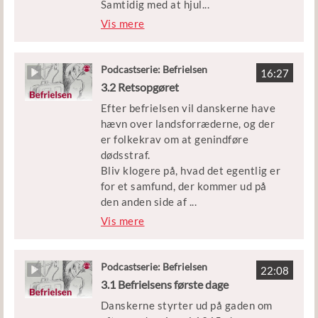
Samtidig med at hjul
...
ene skulle rulles i gang i samfundet,
Vis mere
skulle man også sikre landet mod at
blive besat igen, hvis der skulle
bryde en ny stor krig ud.
Podcastserie: Befrielsen
16:27
3.2 Retsopgøret
I denne episode af Befrielsen kan du
Efter befrielsen vil danskerne have
blive klogere på den økonomiske
hævn over landsforræderne, og der
genopbygning efter krigen og på,
er folkekrav om at genindføre
hvorfor Danmark kom med i den
dødsstraf.
vestlige forsvarsalliance, Nato.
Bliv klogere på, hvad det egentlig er
for et samfund, der kommer ud på
Medvirkende: Historiker Niels Wium
den anden side af
...
Olesen
fem års besættelse.
Vis mere
Klip: Københavns Beredskab
Medvirkende: Historiker Niels Wium
Olesen
Podcastserie: Befrielsen
Udgivet af Børne- og
22:08
3.1 Befrielsens første dage
Undervisningsministeriet
Klip: DR, TV2, Frihedsmuseet og
Danskerne styrter ud på gaden om
Københavns Beredskab